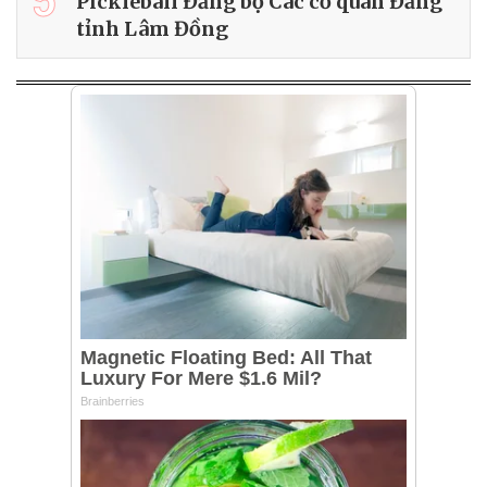
5
Pickleball Đảng bộ Các cơ quan Đảng
tỉnh Lâm Đồng