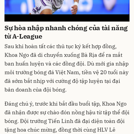
Sự hòa nhập nhanh chóng của tài năng
từ A-League
Sau khi hoàn tất các thủ tục ký kết hợp đồng,
Khoa Ngo đã di chuyển xuống Bà Rịa để ra mắt
ban huấn luyện và các đồng đội. Dù mới gia nhập
môi trường bóng đá Việt Nam, tiền vệ 20 tuổi này
đã sớm bắt nhịp với cường độ tập luyện tại đại
bản doanh của đội bóng.
Đáng chú ý, trước khi bắt đầu buổi tập, Khoa Ngo
đã nhận được sự chào đón nồng hậu từ tập thể đội
bóng. Đội trưởng Tiến Linh đã đại diện toàn đội
tặng hoa chúc mừng, đồng thời cùng HLV Lê