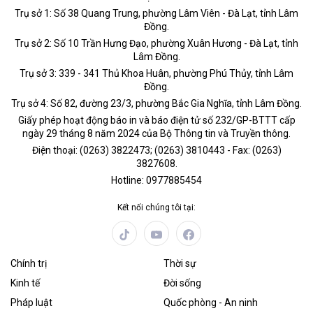
Trụ sở 1: Số 38 Quang Trung, phường Lâm Viên - Đà Lạt, tỉnh Lâm
Đồng.
Trụ sở 2: Số 10 Trần Hưng Đạo, phường Xuân Hương - Đà Lạt, tỉnh
Lâm Đồng.
Trụ sở 3: 339 - 341 Thủ Khoa Huân, phường Phú Thủy, tỉnh Lâm
Đồng.
Trụ sở 4: Số 82, đường 23/3, phường Bắc Gia Nghĩa, tỉnh Lâm Đồng.
Giấy phép hoạt động báo in và báo điện tử số 232/GP-BTTT cấp
ngày 29 tháng 8 năm 2024 của Bộ Thông tin và Truyền thông.
Điện thoại: (0263) 3822473; (0263) 3810443 - Fax: (0263)
3827608.
Hotline: 0977885454
Kết nối chúng tôi tại:
Chính trị
Thời sự
Kinh tế
Đời sống
Pháp luật
Quốc phòng - An ninh