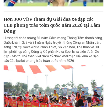
Hơn 300 VĐV tham dự Giải đua xe đạp các
CLB phong trào toàn quốc năm 2026 tại Lâm
Đồng
Hướng tới chào mừng 81 năm Cách mạng Tháng Tám thành công,
Quốc khánh 2/9 và 81 năm Ngày truyền thống Công an Nhân dân,
sáng 8/8, tại NovaWorld Phan Thiet, Sở Văn hóa, Thể thao và Du
lịch phối hợp cùng Công ty Cổ phần Nova Sports và Liên đoàn Xe
đạp - Mô tô Thể thao Việt Nam tổ chức khai mạc Giải đua xe đạp
các Câu lạc bộ phong trào toàn quốc năm 2026.