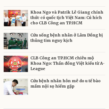
Khoa Ngo và Patrik Lê Giang chính
thức có quốc tịch Việt Nam: Cú hích
cho CLB Công an TP.HCM
Cứu sống bệnh nhân ở Lâm Đồng bị
thủng tim nguy kịch
CLB Công an TP.HCM chiêu mộ
Khoa Ngo: Thần đồng Việt kiều từ A-
League
Cứu bệnh nhân hôn mê do u tế bào
mầm nội sọ hiếm gặp