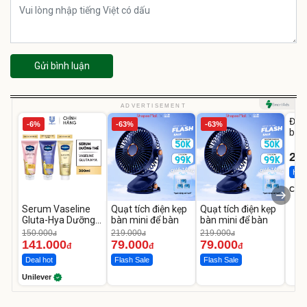
Gửi bình luận
U
ADVERTISEMENT
Đai 
-6%
-63%
-63%
bé 
1-9 
22
Hot 
Cecil
Serum Vaseline
Quạt tích điện kẹp
Quạt tích điện kẹp
Gluta-Hya Dưỡng
bàn mini để bàn
bàn mini để bàn
Da Sáng Mịn Sau 7
150.000
219.000
219.000
đ
đ
đ
Ngày
141.000
79.000
79.000
đ
đ
đ
Deal hot
Flash Sale
Flash Sale
Unilever