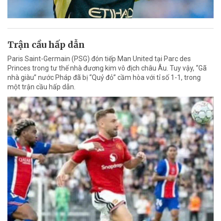
Trận cầu hấp dẫn
Paris Saint-Germain (PSG) đón tiếp Man United tại Parc des
Princes trong tư thế nhà đương kim vô địch châu Âu. Tuy vậy, “Gã
nhà giàu” nước Pháp đã bị “Quỷ đỏ” cầm hòa với tỉ số 1-1, trong
một trận cầu hấp dẫn.