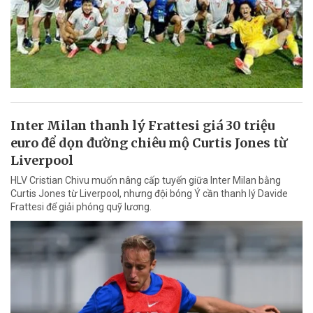
Inter Milan thanh lý Frattesi giá 30 triệu
euro để dọn đường chiêu mộ Curtis Jones từ
Liverpool
HLV Cristian Chivu muốn nâng cấp tuyến giữa Inter Milan bằng
Curtis Jones từ Liverpool, nhưng đội bóng Ý cần thanh lý Davide
Frattesi để giải phóng quỹ lương.