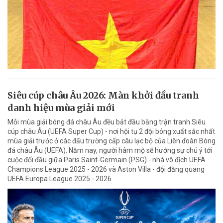
Siêu cúp châu Âu 2026: Màn khởi đầu tranh
danh hiệu mùa giải mới
Mỗi mùa giải bóng đá châu Âu đều bắt đầu bằng trận tranh Siêu
cúp châu Âu (UEFA Super Cup) - nơi hội tụ 2 đội bóng xuất sắc nhất
mùa giải trước ở các đấu trường cấp câu lạc bộ của Liên đoàn Bóng
đá châu Âu (UEFA). Năm nay, người hâm mộ sẽ hướng sự chú ý tới
cuộc đối đầu giữa Paris Saint-Germain (PSG) - nhà vô địch UEFA
Champions League 2025 - 2026 và Aston Villa - đội đăng quang
UEFA Europa League 2025 - 2026.