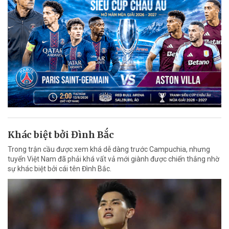
Khác biệt bởi Đình Bắc
Trong trận cầu được xem khá dễ dàng trước Campuchia, nhưng
tuyển Việt Nam đã phải khá vất vả mới giành được chiến thắng nhờ
sự khác biệt bởi cái tên Đình Bắc.