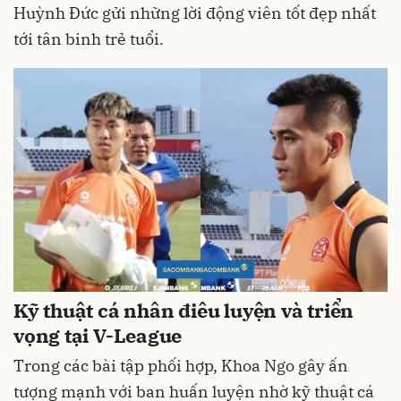
Huỳnh Đức gửi những lời động viên tốt đẹp nhất
tới tân binh trẻ tuổi.
Kỹ thuật cá nhân điêu luyện và triển
vọng tại V-League
Trong các bài tập phối hợp, Khoa Ngo gây ấn
tượng mạnh với ban huấn luyện nhờ kỹ thuật cá