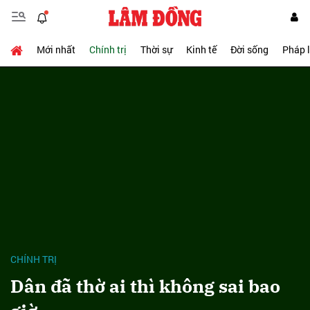
Mới nhất
Chính trị
Thời sự
Kinh tế
Đời sống
Pháp 
CHÍNH TRỊ
Dân đã thờ ai thì không sai bao