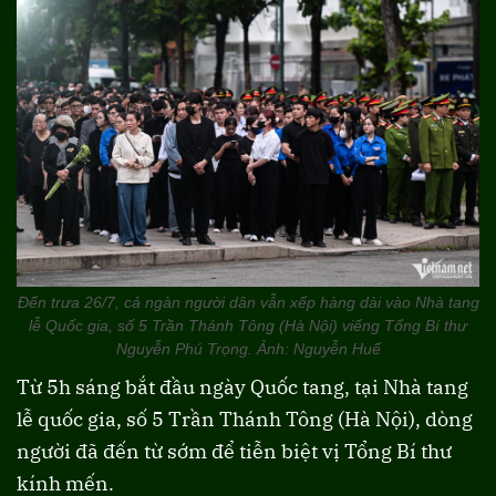
Đến trưa 26/7, cả ngàn người dân vẫn xếp hàng dài vào Nhà tang
lễ Quốc gia, số 5 Trần Thánh Tông (Hà Nội) viếng Tổng Bí thư
Nguyễn Phú Trọng. Ảnh: Nguyễn Huế
Từ 5h sáng bắt đầu ngày Quốc tang, tại Nhà tang
lễ quốc gia, số 5 Trần Thánh Tông (Hà Nội), dòng
người đã đến từ sớm để tiễn biệt vị Tổng Bí thư
kính mến.