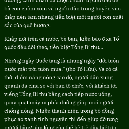
đường, cảnh quan đã được chuẩn bị chu đáo để
bà con chòm xóm và người dân trong huyện vào
thắp nén tâm nhang tiễn biệt một người con xuất
sắc của quê hương.
Khắp nơi trên cả nước, bè bạn, kiều bào ở xa Tổ
quốc đều dõi theo, tiễn biệt Tổng Bí thư...
Những ngày Quốc tang là những ngày “đời tuôn
nước mắt trời tuôn mưa.” (thơ Tố Hữu). Và có cả
thời điểm nắng nóng cao độ, người dân xung
quanh đã chia sẻ với ban tổ chức, với khách tới
viếng Tổng Bí thư bằng cách tiếp nước uống,
quay quạt máy ra phía đường giúp mọi người
chống nóng. Nhiều thanh niên trong bộ đồng
phục áo xanh tình nguyện thì đến giúp đỡ từng
người bằng tấm lòng của thế hệ trẻ đầy biết ơn