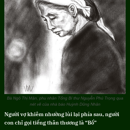
Bà Ngô Thị Mận, phu nhân Tổng Bí thư Nguyễn Phú Trọng qua
nét vẽ của nhà báo Huỳnh Dũng Nhân
Người vợ khiêm nhường lùi lại phía sau, người
con chỉ gọi tiếng thân thương là “Bố”