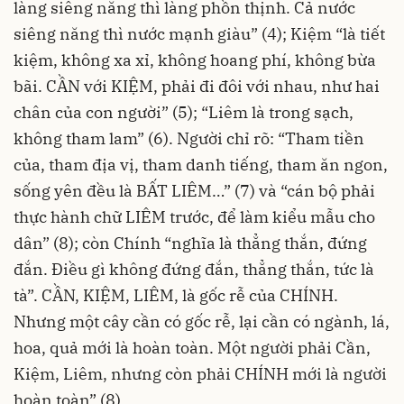
làng siêng năng thì làng phồn thịnh. Cả nước
siêng năng thì nước mạnh giàu” (4); Kiệm “là tiết
kiệm, không xa xỉ, không hoang phí, không bừa
bãi. CẦN với KIỆM, phải đi đôi với nhau, như hai
chân của con người” (5); “Liêm là trong sạch,
không tham lam” (6). Người chỉ rõ: “Tham tiền
của, tham địa vị, tham danh tiếng, tham ăn ngon,
sống yên đều là BẤT LIÊM…” (7) và “cán bộ phải
thực hành chữ LIÊM trước, để làm kiểu mẫu cho
dân” (8); còn Chính “nghĩa là thẳng thắn, đứng
đắn. Ðiều gì không đứng đắn, thẳng thắn, tức là
tà”. CẦN, KIỆM, LIÊM, là gốc rễ của CHÍNH.
Nhưng một cây cần có gốc rễ, lại cần có ngành, lá,
hoa, quả mới là hoàn toàn. Một người phải Cần,
Kiệm, Liêm, nhưng còn phải CHÍNH mới là người
hoàn toàn” (8).