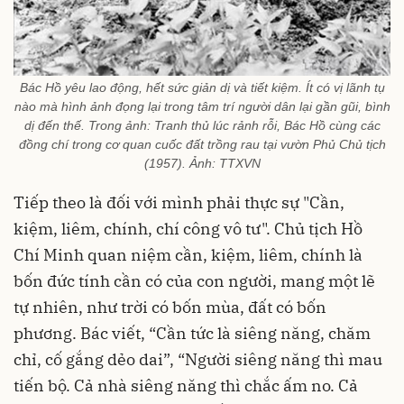
Bác Hồ yêu lao động, hết sức giản dị và tiết kiệm. Ít có vị lãnh tụ
nào mà hình ảnh đọng lại trong tâm trí người dân lại gần gũi, bình
dị đến thế. Trong ảnh: Tranh thủ lúc rảnh rỗi, Bác Hồ cùng các
đồng chí trong cơ quan cuốc đất trồng rau tại vườn Phủ Chủ tịch
(1957). Ảnh: TTXVN
Tiếp theo là đối với mình phải thực sự "Cần,
kiệm, liêm, chính, chí công vô tư". Chủ tịch Hồ
Chí Minh quan niệm cần, kiệm, liêm, chính là
bốn đức tính cần có của con người, mang một lẽ
tự nhiên, như trời có bốn mùa, đất có bốn
phương. Bác viết, “Cần tức là siêng năng, chăm
chỉ, cố gắng dẻo dai”, “Người siêng năng thì mau
tiến bộ. Cả nhà siêng năng thì chắc ấm no. Cả