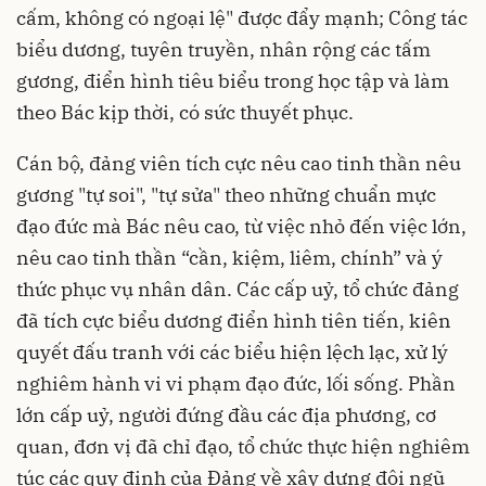
cấm, không có ngoại lệ" được đẩy mạnh; Công tác
biểu dương, tuyên truyền, nhân rộng các tấm
gương, điển hình tiêu biểu trong học tập và làm
theo Bác kịp thời, có sức thuyết phục.
Cán bộ, đảng viên tích cực nêu cao tinh thần nêu
gương "tự soi", "tự sửa" theo những chuẩn mực
đạo đức mà Bác nêu cao, từ việc nhỏ đến việc lớn,
nêu cao tinh thần “cần, kiệm, liêm, chính” và ý
thức phục vụ nhân dân. Các cấp uỷ, tổ chức đảng
đã tích cực biểu dương điển hình tiên tiến, kiên
quyết đấu tranh với các biểu hiện lệch lạc, xử lý
nghiêm hành vi vi phạm đạo đức, lối sống. Phần
lớn cấp uỷ, người đứng đầu các địa phương, cơ
quan, đơn vị đã chỉ đạo, tổ chức thực hiện nghiêm
túc các quy định của Đảng về xây dựng đội ngũ