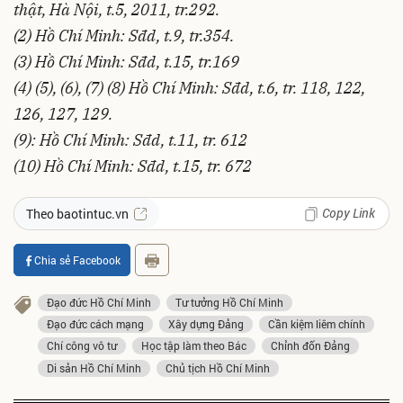
thật, Hà Nội, t.5, 2011, tr.292.
(2) Hồ Chí Minh: Sđd, t.9, tr.354.
(3) Hồ Chí Minh: Sđd, t.15, tr.169
(4) (5), (6), (7) (8) Hồ Chí Minh: Sđd, t.6, tr. 118, 122,
126, 127, 129.
(9): Hồ Chí Minh: Sđd, t.11, tr. 612
(10) Hồ Chí Minh: Sđd, t.15, tr. 672
Copy Link
Theo baotintuc.vn
Chia sẻ Facebook
Đạo đức Hồ Chí Minh
Tư tưởng Hồ Chí Minh
Đạo đức cách mạng
Xây dựng Đảng
Cần kiệm liêm chính
Chí công vô tư
Học tập làm theo Bác
Chỉnh đốn Đảng
Di sản Hồ Chí Minh
Chủ tịch Hồ Chí Minh