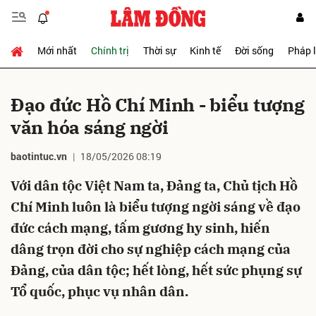
Mới nhất
Chính trị
Thời sự
Kinh tế
Đời sống
Pháp 
Gửi bình luận
Đạo đức Hồ Chí Minh - biểu tượng
văn hóa sáng ngời
baotintuc.vn
18/05/2026 08:19
Với dân tộc Việt Nam ta, Đảng ta, Chủ tịch Hồ
Chí Minh luôn là biểu tượng ngời sáng về đạo
Hủy
Gửi
đức cách mạng, tấm gương hy sinh, hiến
dâng trọn đời cho sự nghiệp cách mạng của
Đảng, của dân tộc; hết lòng, hết sức phụng sự
Tổ quốc, phục vụ nhân dân.