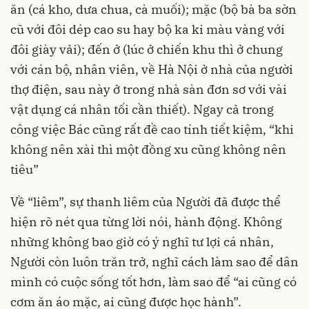
ăn (cá kho, dưa chua, cà muối); mặc (bộ bà ba sờn
cũ với đôi dép cao su hay bộ ka ki màu vàng với
đôi giày vải); đến ở (lúc ở chiến khu thì ở chung
với cán bộ, nhân viên, về Hà Nội ở nhà của người
thợ điện, sau này ở trong nhà sàn đơn sơ với vài
vật dụng cá nhân tối cần thiết). Ngay cả trong
công việc Bác cũng rất đề cao tính tiết kiệm, “khi
không nên xài thì một đồng xu cũng không nên
tiêu”
Về “liêm”, sự thanh liêm của Người đã được thể
hiện rõ nét qua từng lời nói, hành động. Không
những không bao giờ có ý nghĩ tư lợi cá nhân,
Người còn luôn trăn trở, nghĩ cách làm sao để dân
mình có cuộc sống tốt hơn, làm sao để “ai cũng có
cơm ăn áo mặc, ai cũng được học hành”.