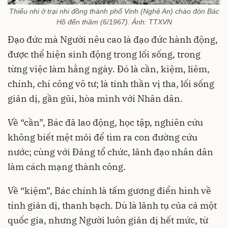
Thiếu nhi ở trại nhi đồng thành phố Vinh (Nghệ An) chào đón Bác
Hồ đến thăm (6/1967). Ảnh: TTXVN
Đạo đức mà Người nêu cao là đạo đức hành động,
được thể hiện sinh động trong lối sống, trong
từng việc làm hằng ngày. Đó là cần, kiệm, liêm,
chính, chí công vô tư; là tinh thần vị tha, lối sống
giản dị, gần gũi, hòa mình với Nhân dân.
Về “cần”, Bác đã lao động, học tập, nghiên cứu
không biết mệt mỏi để tìm ra con đường cứu
nước; cùng với Đảng tổ chức, lãnh đạo nhân dân
làm cách mạng thành công.
Về “kiệm”, Bác chính là tấm gương điển hình về
tính giản dị, thanh bạch. Dù là lãnh tụ của cả một
quốc gia, nhưng Người luôn giản dị hết mức, từ