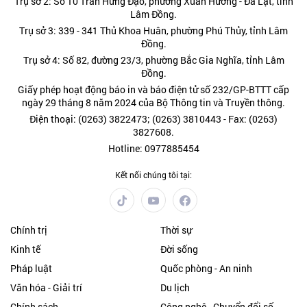
Trụ sở 2: Số 10 Trần Hưng Đạo, phường Xuân Hương - Đà Lạt, tỉnh
Lâm Đồng.
Trụ sở 3: 339 - 341 Thủ Khoa Huân, phường Phú Thủy, tỉnh Lâm
Đồng.
Trụ sở 4: Số 82, đường 23/3, phường Bắc Gia Nghĩa, tỉnh Lâm
Đồng.
Giấy phép hoạt động báo in và báo điện tử số 232/GP-BTTT cấp
ngày 29 tháng 8 năm 2024 của Bộ Thông tin và Truyền thông.
Điện thoại: (0263) 3822473; (0263) 3810443 - Fax: (0263)
3827608.
Hotline: 0977885454
Kết nối chúng tôi tại:
Chính trị
Thời sự
Kinh tế
Đời sống
Pháp luật
Quốc phòng - An ninh
Văn hóa - Giải trí
Du lịch
Chính sách
Công nghệ - Chuyển đổi số