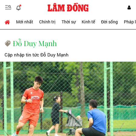
Mới nhất
Chính trị
Thời sự
Kinh tế
Đời sống
Pháp 
Đỗ Duy Mạnh
Cập nhập tin tức Đỗ Duy Mạnh