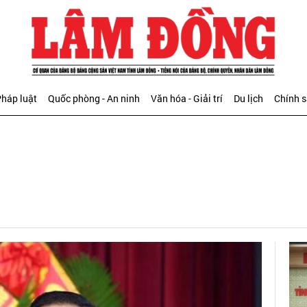
háp luật
Quốc phòng - An ninh
Văn hóa - Giải trí
Du lịch
Chính 