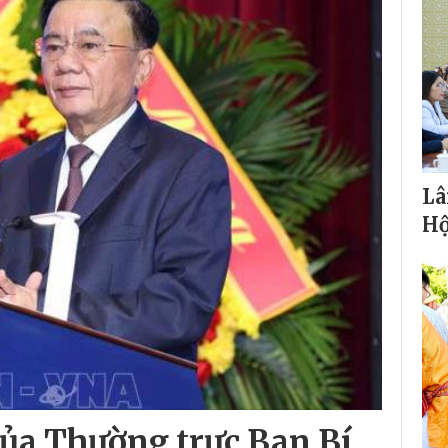
Lâ
Hộ
của Thường trực Ban Bí