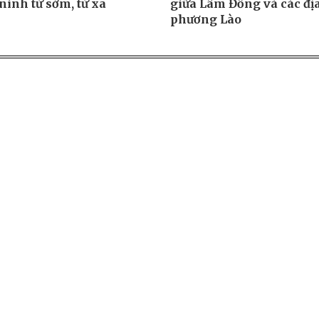
ninh từ sớm, từ xa
giữa Lâm Đồng và các đị
phương Lào