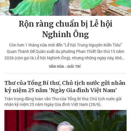
Rộn ràng chuẩn bị Lễ hội
Nghinh Ông
Còn hơn 1 tháng nữa mới đến “Lễ hội Trung Nguyên Kiến Tiêu”
Quan Thánh Đế Quân xuất du phường Phan Thiết lần thứ 15 năm
2026 (còn gọi là Lễ hội Nghinh Ông), nhưng những ngày này, không
khí tại các hội quán người Hoa ở Phan Thiết đã rộn ràng, với mong
VĂN HÓA - GIẢI TRÍ
muốn mang đến một mùa lễ hội trang nghiêm, đặc sắc và đậm bản
sắc văn hóa.
Thư của Tổng Bí thư, Chủ tịch nước gửi nhân
kỷ niệm 25 năm 'Ngày Gia đình Việt Nam'
Trân trọng đăng toàn văn Thư của Tổng Bí thư, Chủ tịch nước gửi
nhân kỷ niệm 25 năm Ngày Gia đình Việt Nam (28/6).