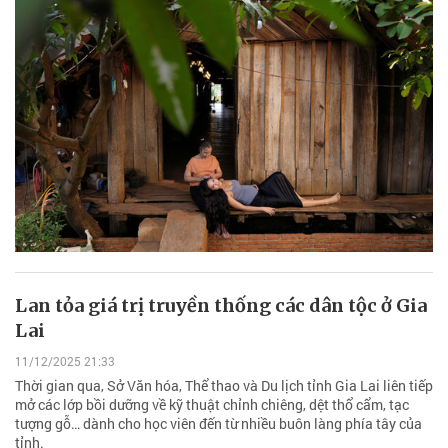
Lan tỏa giá trị truyền thống các dân tộc ở Gia
Lai
11/12/2025 21:33
Thời gian qua, Sở Văn hóa, Thể thao và Du lịch tỉnh Gia Lai liên tiếp
mở các lớp bồi dưỡng về kỹ thuật chỉnh chiêng, dệt thổ cẩm, tạc
tượng gỗ… dành cho học viên đến từ nhiều buôn làng phía tây của
tỉnh.