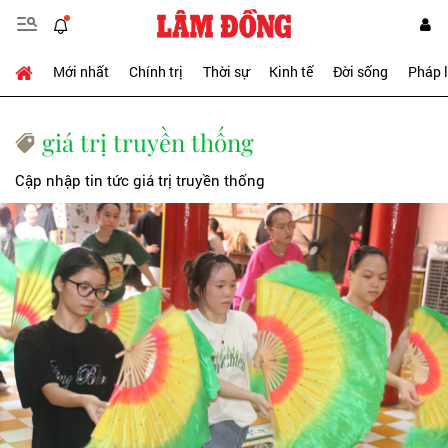
Mới nhất
Chính trị
Thời sự
Kinh tế
Đời sống
Pháp 
giá trị truyền thống
Cập nhập tin tức giá trị truyền thống