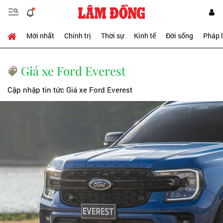
Mới nhất
Chính trị
Thời sự
Kinh tế
Đời sống
Pháp 
Giá xe Ford Everest
Cập nhập tin tức Giá xe Ford Everest