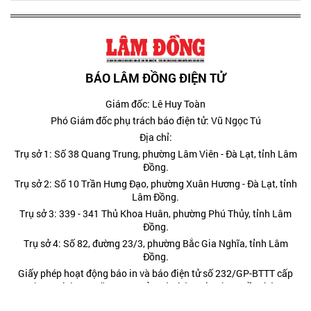
BÁO LÂM ĐỒNG ĐIỆN TỬ
Giám đốc: Lê Huy Toàn
Phó Giám đốc phụ trách báo điện tử: Vũ Ngọc Tú
Địa chỉ:
Trụ sở 1: Số 38 Quang Trung, phường Lâm Viên - Đà Lạt, tỉnh Lâm
Đồng.
Trụ sở 2: Số 10 Trần Hưng Đạo, phường Xuân Hương - Đà Lạt, tỉnh
Lâm Đồng.
Trụ sở 3: 339 - 341 Thủ Khoa Huân, phường Phú Thủy, tỉnh Lâm
Đồng.
Trụ sở 4: Số 82, đường 23/3, phường Bắc Gia Nghĩa, tỉnh Lâm
Đồng.
Giấy phép hoạt động báo in và báo điện tử số 232/GP-BTTT cấp
ngày 29 tháng 8 năm 2024 của Bộ Thông tin và Truyền thông.
Điện thoại: (0263) 3822473; (0263) 3810443 - Fax: (0263)