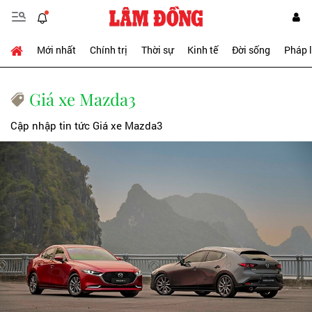
Mới nhất
Chính trị
Thời sự
Kinh tế
Đời sống
Pháp 
Giá xe Mazda3
Cập nhập tin tức Giá xe Mazda3