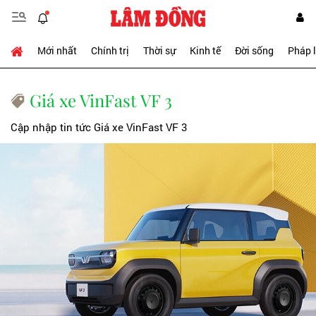
Mới nhất
Chính trị
Thời sự
Kinh tế
Đời sống
Pháp 
Giá xe VinFast VF 3
Cập nhập tin tức Giá xe VinFast VF 3