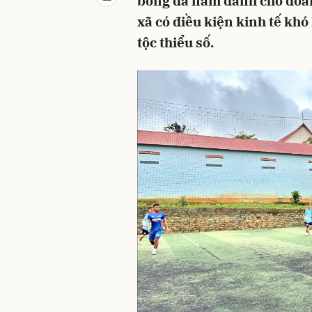
bóng đá nam dành cho đoàn
xã có điều kiện kinh tế kh
tộc thiểu số.