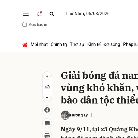
Thứ Năm,
06/08/2026
Đọc báo in
Gửi 
Mới nhất
Chính trị
Thời sự
Kinh tế
Đời sống
Pháp lu
Giải bóng đá na
vùng khó khăn, 
bào dân tộc thiể
Hương Ly
Ngày 9/11, tại xã Quảng Kh