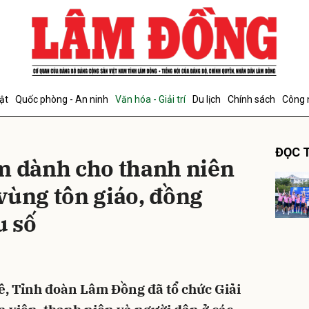
bình luận
ật
Quốc phòng - An ninh
Văn hóa - Giải trí
Du lịch
Chính sách
Công 
ĐỌC T
m dành cho thanh niên
vùng tôn giáo, đồng
u số
Hủy
G
ê, Tỉnh đoàn Lâm Đồng đã tổ chức Giải