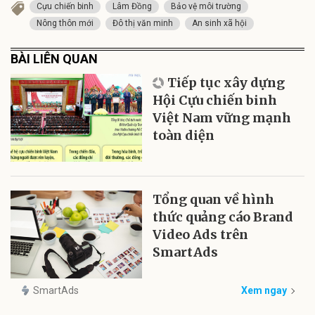
Cựu chiến binh
Lâm Đồng
Bảo vệ môi trường
Nông thôn mới
Đô thị văn minh
An sinh xã hội
BÀI LIÊN QUAN
Tiếp tục xây dựng
Hội Cựu chiến binh
Việt Nam vững mạnh
toàn diện
Tổng quan về hình
thức quảng cáo Brand
Video Ads trên
SmartAds
SmartAds
Xem ngay