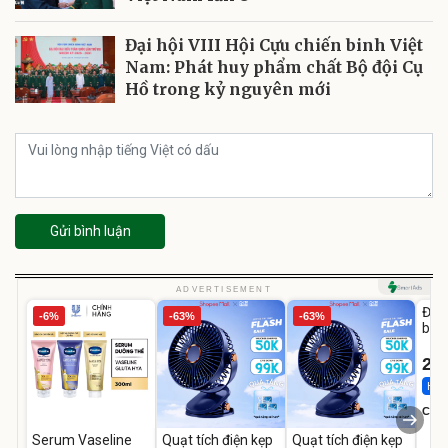
Đại hội VIII Hội Cựu chiến binh Việt
Nam: Phát huy phẩm chất Bộ đội Cụ
Hồ trong kỷ nguyên mới
Gửi bình luận
U
ADVERTISEMENT
Đai 
-6%
-63%
-63%
bé 
1-9 
22
Hot 
Cecil
Serum Vaseline
Quạt tích điện kẹp
Quạt tích điện kẹp