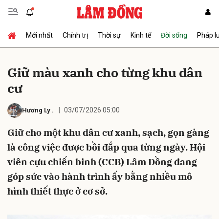
Mới nhất
Chính trị
Thời sự
Kinh tế
Đời sống
Pháp l
Gửi bình luận
Giữ màu xanh cho từng khu dân
cư
03/07/2026 05:00
Hương Ly
.
Giữ cho một khu dân cư xanh, sạch, gọn gàng
là công việc được bồi đắp qua từng ngày. Hội
Hủy
Gửi
viên cựu chiến binh (CCB) Lâm Đồng đang
góp sức vào hành trình ấy bằng nhiều mô
hình thiết thực ở cơ sở.