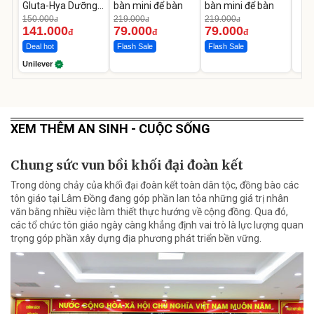
Gluta-Hya Dưỡng
bàn mini để bàn
bàn mini để bàn
Da Sáng Mịn Sau 7
150.000
219.000
219.000
đ
đ
đ
Ngày
141.000
79.000
79.000
đ
đ
đ
Deal hot
Flash Sale
Flash Sale
Unilever
XEM THÊM AN SINH - CUỘC SỐNG
Chung sức vun bồi khối đại đoàn kết
Trong dòng chảy của khối đại đoàn kết toàn dân tộc, đồng bào các
tôn giáo tại Lâm Đồng đang góp phần lan tỏa những giá trị nhân
văn bằng nhiều việc làm thiết thực hướng về cộng đồng. Qua đó,
các tổ chức tôn giáo ngày càng khẳng định vai trò là lực lượng quan
trọng góp phần xây dựng địa phương phát triển bền vững.