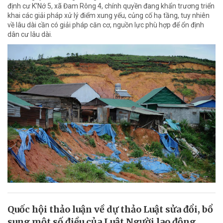
định cư K’Nớ 5, xã Đam Rông 4, chính quyền đang khẩn trương triển
khai các giải pháp xử lý điểm xung yếu, củng cố hạ tầng, tuy nhiên
về lâu dài cần có giải pháp căn cơ, nguồn lực phù hợp để ổn định
dân cư lâu dài.
Quốc hội thảo luận về dự thảo Luật sửa đổi, bổ
sung một số điều của Luật Người lao động