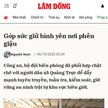
Mới nhất
Chính trị
Thời sự
Kinh tế
Đời sống
Pháp l
Gửi bình luận
Góp sức giữ bình yên nơi phên
giậu
06/10/2025 05:04
Nguyễn Nam
.
Công an, bộ đội biên phòng đã phối hợp chặt
chẽ với người dân xã Quảng Trực để đẩy
Hủy
Gửi
mạnh tuyên truyền, tuần tra, kiểm soát, giữ
vững an ninh trật tự khu vực biên giới.