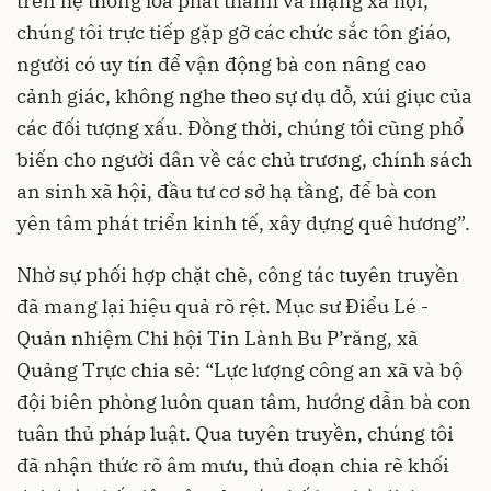
trên hệ thống loa phát thanh và mạng xã hội,
chúng tôi trực tiếp gặp gỡ các chức sắc tôn giáo,
người có uy tín để vận động bà con nâng cao
cảnh giác, không nghe theo sự dụ dỗ, xúi giục của
các đối tượng xấu. Đồng thời, chúng tôi cũng phổ
biến cho người dân về các chủ trương, chính sách
an sinh xã hội, đầu tư cơ sở hạ tầng, để bà con
yên tâm phát triển kinh tế, xây dựng quê hương”.
Nhờ sự phối hợp chặt chẽ, công tác tuyên truyền
đã mang lại hiệu quả rõ rệt. Mục sư Điểu Lé -
Quản nhiệm Chi hội Tin Lành Bu P’răng, xã
Quảng Trực chia sẻ: “Lực lượng công an xã và bộ
đội biên phòng luôn quan tâm, hướng dẫn bà con
tuân thủ pháp luật. Qua tuyên truyền, chúng tôi
đã nhận thức rõ âm mưu, thủ đoạn chia rẽ khối