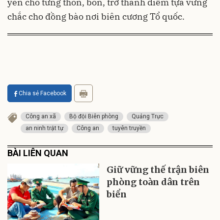
yên cho từng thôn, bon, trở thành điểm tựa vững
chắc cho đồng bào nơi biên cương Tổ quốc.
Chia sẻ Facebook
Công an xã
Bộ đội Biên phòng
Quảng Trực
an ninh trật tự
Công an
tuyên truyền
BÀI LIÊN QUAN
Giữ vững thế trận biên
phòng toàn dân trên
biển