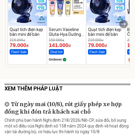
Quạt tích điện kẹp
Serum Vaseline
Quạt tích điện kẹp
Bơm
bàn mini để bàn
Gluta-Hya Dưỡng
bàn mini để bàn
Ô T
Da Sáng Mịn Sau 7
MED
219.000
150.000
219.000
2.69
đ
đ
đ
Ngày
12.
79.000
141.000
79.000
1.
đ
đ
đ
Flash Sale
Deal hot
Flash Sale
Hot 
Unilever
XEM THÊM PHÁP LUẬT
Từ ngày mai (10/8), rút giấy phép xe hợp
đồng khi đón trả khách sai chỗ
Chính phủ ban hành Nghị định 218/2026/NĐ-CP, sửa đổi, bổ sung
một số điều của Nghị định số 158 năm 2024 quy định về hoạt động
vận tải đường bộ, có hiệu lực thi hành từ ngày 10/8.