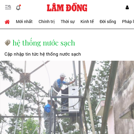
Mới nhất
Chính trị
Thời sự
Kinh tế
Đời sống
Pháp 
hệ thống nước sạch
Cập nhập tin tức hệ thống nước sạch