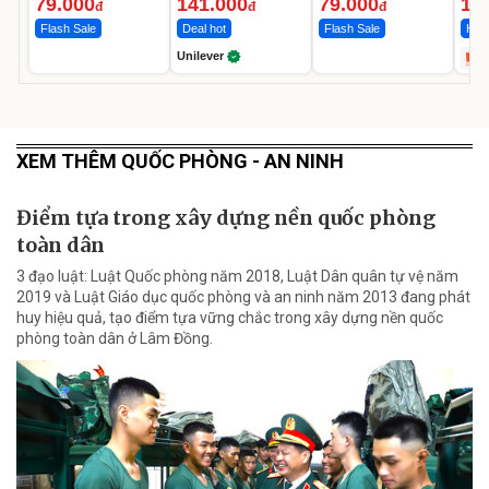
Ngày
12.
79.000
141.000
79.000
1.
đ
đ
đ
Flash Sale
Deal hot
Flash Sale
Hot 
Unilever
XEM THÊM QUỐC PHÒNG - AN NINH
Điểm tựa trong xây dựng nền quốc phòng
toàn dân
3 đạo luật: Luật Quốc phòng năm 2018, Luật Dân quân tự vệ năm
2019 và Luật Giáo dục quốc phòng và an ninh năm 2013 đang phát
huy hiệu quả, tạo điểm tựa vững chắc trong xây dựng nền quốc
phòng toàn dân ở Lâm Đồng.