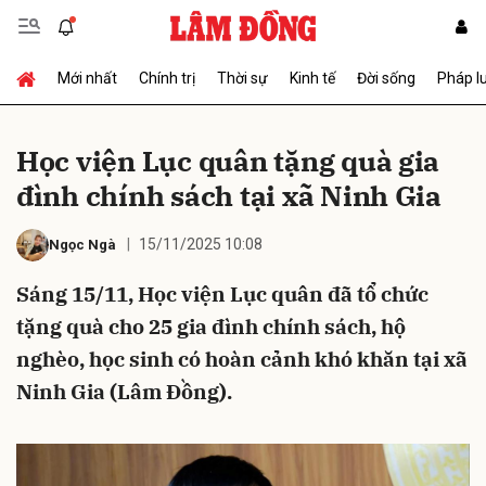
Mới nhất
Chính trị
Thời sự
Kinh tế
Đời sống
Pháp l
Gửi bình luận
Học viện Lục quân tặng quà gia
đình chính sách tại xã Ninh Gia
15/11/2025 10:08
Ngọc Ngà
Sáng 15/11, Học viện Lục quân đã tổ chức
tặng quà cho 25 gia đình chính sách, hộ
Hủy
Gửi
nghèo, học sinh có hoàn cảnh khó khăn tại xã
Ninh Gia (Lâm Đồng).