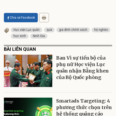
Chia sẻ Facebook
Học viện Lục quân
quà
gia đình chính sách
hộ nghèo
học sinh
Ninh Gia
BÀI LIÊN QUAN
Ban Vì sự tiến bộ của
phụ nữ Học viện Lục
quân nhận Bằng khen
của Bộ Quốc phòng
Smartads Targeting: 4
phương thức chọn trên
hệ thống quảng cáo