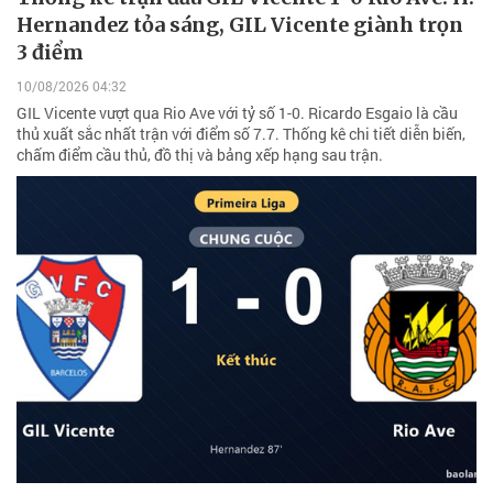
Hernandez tỏa sáng, GIL Vicente giành trọn
3 điểm
10/08/2026 04:32
GIL Vicente vượt qua Rio Ave với tỷ số 1-0. Ricardo Esgaio là cầu
thủ xuất sắc nhất trận với điểm số 7.7. Thống kê chi tiết diễn biến,
chấm điểm cầu thủ, đồ thị và bảng xếp hạng sau trận.