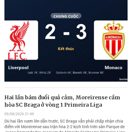
Hai lần bám đuổi quả cảm, Moreirense cầm
hòa SC Braga ở vòng 1 Primeira Liga
09/08/2026 21:49
Dù hai lần vươn lên dẫn trước, SC Braga vẫn phải chấp nhận chia
điểm với Moreirense sau trận hòa 2-2 kịch tính trên sân Parque de