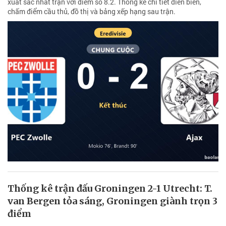
xuất sắc nhất trận với điểm số 8.2. Thống kê chi tiết diễn biến,
chấm điểm cầu thủ, đồ thị và bảng xếp hạng sau trận.
Thống kê trận đấu Groningen 2-1 Utrecht: T.
van Bergen tỏa sáng, Groningen giành trọn 3
điểm