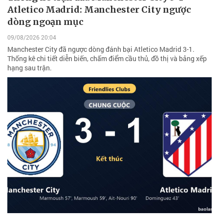
Atletico Madrid: Manchester City ngược
dòng ngoạn mục
09/08/2026 20:04
Manchester City đã ngược dòng đánh bại Atletico Madrid 3-1.
Thống kê chi tiết diễn biến, chấm điểm cầu thủ, đồ thị và bảng xếp
hạng sau trận.