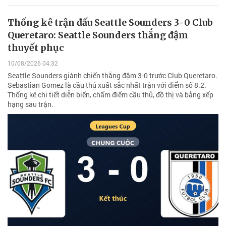
Thống kê trận đấu Seattle Sounders 3-0 Club
Queretaro: Seattle Sounders thắng đậm
thuyết phục
10/08/2026 04:32
Seattle Sounders giành chiến thắng đậm 3-0 trước Club Queretaro.
Sebastian Gomez là cầu thủ xuất sắc nhất trận với điểm số 8.2.
Thống kê chi tiết diễn biến, chấm điểm cầu thủ, đồ thị và bảng xếp
hạng sau trận.