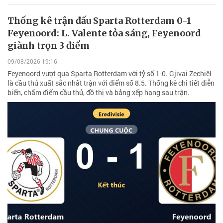
Thống kê trận đấu Sparta Rotterdam 0-1
Feyenoord: L. Valente tỏa sáng, Feyenoord
giành trọn 3 điểm
09/08/2026 19:16
Feyenoord vượt qua Sparta Rotterdam với tỷ số 1-0. Gjivai Zechiël
là cầu thủ xuất sắc nhất trận với điểm số 8.5. Thống kê chi tiết diễn
biến, chấm điểm cầu thủ, đồ thị và bảng xếp hạng sau trận.