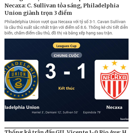
Necaxa: C. Sullivan tỏa sáng, Philadelphia
Union giành trọn 3 điểm
Philadelphia Union vượt qua Necaxa với tỷ số 3-1. Cavan Sullivan
là cầu thủ xuất sắc nhất trận với điểm số 8.6. Thống kê chi tiết diễn
biến, chấm điểm cầu thủ, đồ thị và bảng xếp hạng sau trận.
Thống kê trận đấu GIL Vicente 1-0 Rio Ave: H.