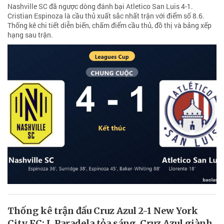
Nashville SC đã ngược dòng đánh bại Atletico San Luis 4-1.
Cristian Espinoza là cầu thủ xuất sắc nhất trận với điểm số 8.6.
Thống kê chi tiết diễn biến, chấm điểm cầu thủ, đồ thị và bảng xếp
hạng sau trận.
Thống kê trận đấu Cruz Azul 2-1 New York
City FC: J. Paradela tỏa sáng, Cruz Azul giành