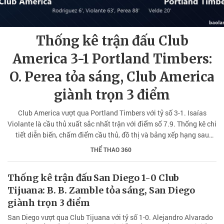
Thống kê trận đấu Club
America 3-1 Portland Timbers:
O. Perea tỏa sáng, Club America
giành trọn 3 điểm
Club America vượt qua Portland Timbers với tỷ số 3-1. Isaías
Violante là cầu thủ xuất sắc nhất trận với điểm số 7.9. Thống kê chi
tiết diễn biến, chấm điểm cầu thủ, đồ thị và bảng xếp hạng sau
trận.
THỂ THAO 360
Thống kê trận đấu San Diego 1-0 Club
Tijuana: B. B. Zamble tỏa sáng, San Diego
giành trọn 3 điểm
San Diego vượt qua Club Tijuana với tỷ số 1-0. Alejandro Alvarado