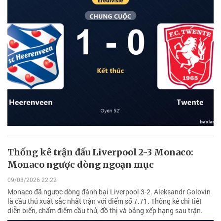
Thống kê trận đấu Liverpool 2-3 Monaco:
Monaco ngược dòng ngoạn mục
09/08/2026 22:22
Monaco đã ngược dòng đánh bại Liverpool 3-2. Aleksandr Golovin
là cầu thủ xuất sắc nhất trận với điểm số 7.71. Thống kê chi tiết
diễn biến, chấm điểm cầu thủ, đồ thị và bảng xếp hạng sau trận.