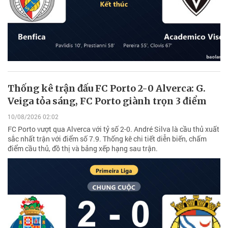
Thống kê trận đấu FC Porto 2-0 Alverca: G.
Veiga tỏa sáng, FC Porto giành trọn 3 điểm
10/08/2026 02:02
FC Porto vượt qua Alverca với tỷ số 2-0. André Silva là cầu thủ xuất
sắc nhất trận với điểm số 7.9. Thống kê chi tiết diễn biến, chấm
điểm cầu thủ, đồ thị và bảng xếp hạng sau trận.