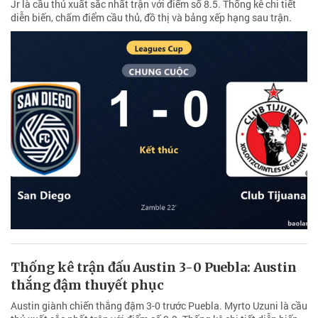
Jr là cầu thủ xuất sắc nhất trận với điểm số 8.5. Thống kê chi tiết
diễn biến, chấm điểm cầu thủ, đồ thị và bảng xếp hạng sau trận.
Thống kê trận đấu Austin 3-0 Puebla: Austin
thắng đậm thuyết phục
Austin giành chiến thắng đậm 3-0 trước Puebla. Myrto Uzuni là cầu