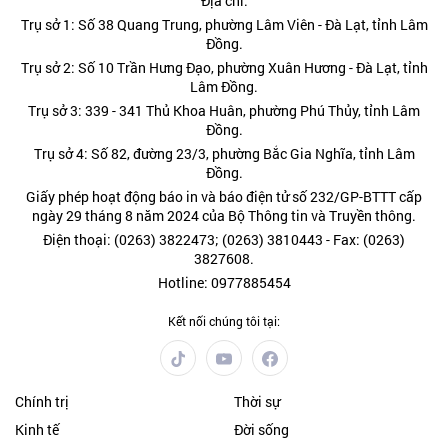
Địa chỉ:
Trụ sở 1: Số 38 Quang Trung, phường Lâm Viên - Đà Lạt, tỉnh Lâm
Đồng.
Trụ sở 2: Số 10 Trần Hưng Đạo, phường Xuân Hương - Đà Lạt, tỉnh
Lâm Đồng.
Trụ sở 3: 339 - 341 Thủ Khoa Huân, phường Phú Thủy, tỉnh Lâm
Đồng.
Trụ sở 4: Số 82, đường 23/3, phường Bắc Gia Nghĩa, tỉnh Lâm
Đồng.
Giấy phép hoạt động báo in và báo điện tử số 232/GP-BTTT cấp
ngày 29 tháng 8 năm 2024 của Bộ Thông tin và Truyền thông.
Điện thoại: (0263) 3822473; (0263) 3810443 - Fax: (0263)
3827608.
Hotline: 0977885454
Kết nối chúng tôi tại:
Chính trị
Thời sự
Kinh tế
Đời sống