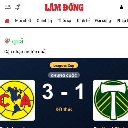
Mới nhất
Chính trị
Thời sự
Kinh tế
Đời sống
Pháp 
quả
Cập nhập tin tức quả