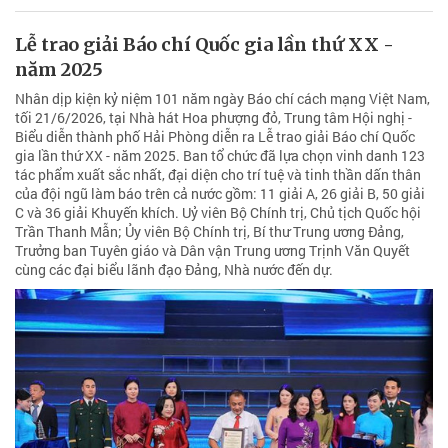
Lễ trao giải Báo chí Quốc gia lần thứ XX -
năm 2025
Nhân dịp kiện kỷ niệm 101 năm ngày Báo chí cách mạng Việt Nam,
tối 21/6/2026, tại Nhà hát Hoa phượng đỏ, Trung tâm Hội nghị -
Biểu diễn thành phố Hải Phòng diễn ra Lễ trao giải Báo chí Quốc
gia lần thứ XX - năm 2025. Ban tổ chức đã lựa chọn vinh danh 123
tác phẩm xuất sắc nhất, đại diện cho trí tuệ và tinh thần dấn thân
của đội ngũ làm báo trên cả nước gồm: 11 giải A, 26 giải B, 50 giải
C và 36 giải Khuyến khích. Uỷ viên Bộ Chính trị, Chủ tịch Quốc hội
Trần Thanh Mẫn; Ủy viên Bộ Chính trị, Bí thư Trung ương Đảng,
Trưởng ban Tuyên giáo và Dân vận Trung ương Trịnh Văn Quyết
cùng các đại biểu lãnh đạo Đảng, Nhà nước đến dự.