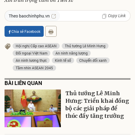
Copy Link
Theo baochinhphu.vn
Chia sẻ Facebook
Hội nghị Cấp cao ASEAN
Thủ tướng Lê Minh Hưng
Đối ngoại Việt Nam
An ninh năng lượng
An ninh lương thực
Kinh tế số
Chuyển đổi xanh
Tầm nhìn ASEAN 2045
BÀI LIÊN QUAN
Thủ tướng Lê Minh
Hưng: Triển khai đồng
bộ các giải pháp để
thúc đẩy tăng trưởng