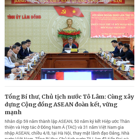
Tổng Bí thư, Chủ tịch nước Tô Lâm: Cùng xây
dựng Cộng đồng ASEAN đoàn kết, vững
mạnh
Nhân dịp 59 năm thành lập ASEAN, 50 năm ký kết Hiệp ước Thân
thiện và Hợp tác ở Đông Nam Á (TAC) và 31 năm Việt Nam gia
nhập ASEAN, chiều 4/8, tại Hà Nội, thay mặt lãnh đạo Đảng, Nhà
nước Việt Nam, Tổng Bí thư, Chủ tịch nước Tô Lâm đã tiếp Đại sứ,