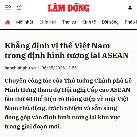
Mới nhất
Chính trị
Thời sự
Kinh tế
Đời sống
Pháp 
Gửi bình luận
Khẳng định vị thế Việt Nam
trong định hình tương lai ASEAN
baochinhphu.vn
06/05/2026 13:56
Chuyến công tác của Thủ tướng Chính phủ Lê
Minh Hưng tham dự Hội nghị Cấp cao ASEAN
Hủy
Gửi
lần thứ 48 thể hiện rõ thông điệp về một Việt
Nam chủ động, trách nhiệm và sẵn sàng
đóng góp vào định hình tương lai khu vực
trong giai đoạn mới.