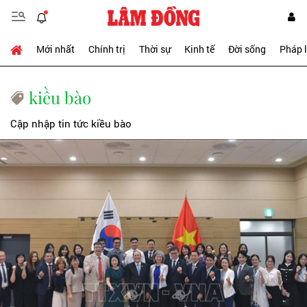
Mới nhất
Chính trị
Thời sự
Kinh tế
Đời sống
Pháp 
kiều bào
Cập nhập tin tức kiều bào