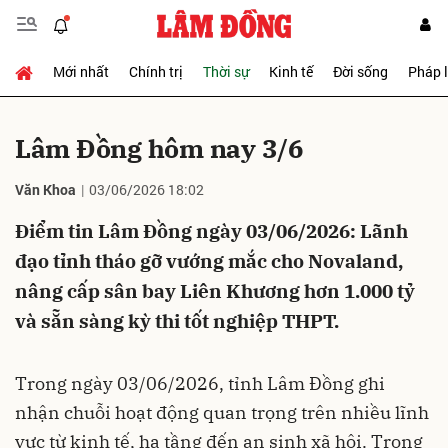
Mới nhất
Chính trị
Thời sự
Kinh tế
Đời sống
Pháp 
Gửi bình luận
Lâm Đồng hôm nay 3/6
Văn Khoa
03/06/2026 18:02
Điểm tin Lâm Đồng ngày 03/06/2026: Lãnh
đạo tỉnh tháo gỡ vướng mắc cho Novaland,
nâng cấp sân bay Liên Khương hơn 1.000 tỷ
Hủy
Gửi
và sẵn sàng kỳ thi tốt nghiệp THPT.
Trong ngày 03/06/2026, tỉnh Lâm Đồng ghi
nhận chuỗi hoạt động quan trọng trên nhiều lĩnh
vực từ kinh tế, hạ tầng đến an sinh xã hội. Trọng