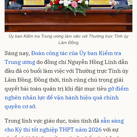
Ủy ban Kiểm tra Trung ương làm việc với Thường trực Tỉnh ủy
Lâm Đồng
Sáng nay,
Đoàn công tác của Ủy ban Kiểm tra
Trung ương
do đồng chí Nguyễn Hồng Lĩnh dẫn
đầu đã có buổi làm việc với Thường trực Tỉnh ủy
Lâm Đồng. Đồng thời, tỉnh cũng chú trọng giải
quyết bài toán quản trị khi đặt mục tiêu
gỡ điểm
nghẽn nhân lực để vận hành hiệu quả chính
quyền cơ sở
.
Trong lĩnh vực giáo dục, toàn tỉnh đã
sẵn sàng
cho Kỳ thi tốt nghiệp THPT năm 2026
với sự