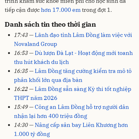
trình khám sức khỏe miễn phí cho học sinh đã
tiếp cận được
hơn 17.000 em
trong đợt 1.
Danh sách tin theo thời gian
17:43
—
Lãnh đạo tỉnh Lâm Đồng làm việc với
Novaland Group
16:53
—
Dù lượn Đà Lạt - Hoạt động mới toanh
thu hút khách du lịch
16:35
—
Lâm Đồng tăng cường kiểm tra mô tô
phân khối lớn qua địa bàn
16:22
—
Lâm Đồng sẵn sàng Kỳ thi tốt nghiệp
THPT năm 2026
15:49
—
Công an Lâm Đồng hỗ trợ người dân
nhận lại hơn 400 triệu đồng
14:30
—
Nâng cấp sân bay Liên Khương hơn
1.000 tỷ đồng