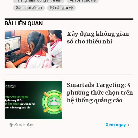
Tháng hành động vì trẻ em
An toàn cho trẻ
Sân chơi bổ ích
Kỹ năng tự vệ
BÀI LIÊN QUAN
Xây dựng không gian
số cho thiếu nhi
Smartads Targeting: 4
phương thức chọn trên
hệ thống quảng cáo
SmartAds
Xem ngay