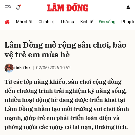
Mới nhất
Chính trị
Thời sự
Kinh tế
Đời sống
Pháp l
Gửi bình luận
Lâm Đồng mở rộng sân chơi, bảo
vệ trẻ em mùa hè
02/06/2026 10:52
Linh Thư
Từ các lớp năng khiếu, sân chơi cộng đồng
đến chương trình trải nghiệm kỹ năng sống,
Hủy
Gửi
nhiều hoạt động hè đang được triển khai tại
Lâm Đồng nhằm tạo môi trường vui chơi lành
mạnh, giúp trẻ em phát triển toàn diện và
phòng ngừa các nguy cơ tai nạn, thương tích.