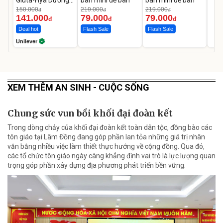
Da Sáng Mịn Sau 7
150.000
219.000
219.000
đ
đ
đ
Ngày
141.000
79.000
79.000
đ
đ
đ
Deal hot
Flash Sale
Flash Sale
Unilever
XEM THÊM AN SINH - CUỘC SỐNG
Chung sức vun bồi khối đại đoàn kết
Trong dòng chảy của khối đại đoàn kết toàn dân tộc, đồng bào các
tôn giáo tại Lâm Đồng đang góp phần lan tỏa những giá trị nhân
văn bằng nhiều việc làm thiết thực hướng về cộng đồng. Qua đó,
các tổ chức tôn giáo ngày càng khẳng định vai trò là lực lượng quan
trọng góp phần xây dựng địa phương phát triển bền vững.