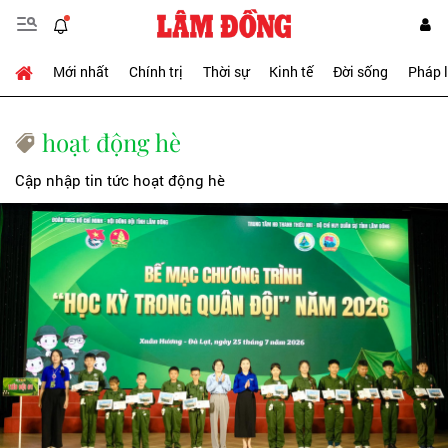
Mới nhất
Chính trị
Thời sự
Kinh tế
Đời sống
Pháp 
hoạt động hè
Cập nhập tin tức hoạt động hè