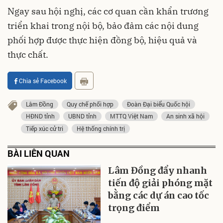
Ngay sau hội nghị, các cơ quan cần khẩn trương
triển khai trong nội bộ, bảo đảm các nội dung
phối hợp được thực hiện đồng bộ, hiệu quả và
thực chất.
Chia sẻ Facebook
Lâm Đồng
Quy chế phối hợp
Đoàn Đại biểu Quốc hội
HĐND tỉnh
UBND tỉnh
MTTQ Việt Nam
An sinh xã hội
Tiếp xúc cử tri
Hệ thống chính trị
BÀI LIÊN QUAN
Lâm Đồng đẩy nhanh
tiến độ giải phóng mặt
bằng các dự án cao tốc
trọng điểm