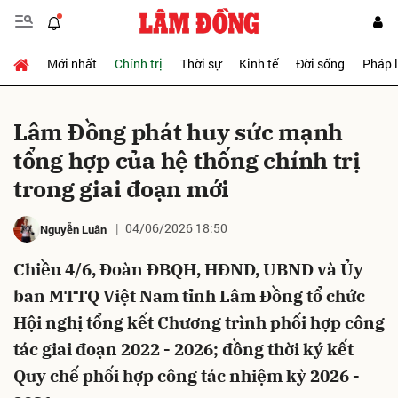
Mới nhất
Chính trị
Thời sự
Kinh tế
Đời sống
Pháp 
Gửi bình luận
Lâm Đồng phát huy sức mạnh
tổng hợp của hệ thống chính trị
trong giai đoạn mới
04/06/2026 18:50
Nguyễn Luân
Chiều 4/6, Đoàn ĐBQH, HĐND, UBND và Ủy
Hủy
Gửi
ban MTTQ Việt Nam tỉnh Lâm Đồng tổ chức
Hội nghị tổng kết Chương trình phối hợp công
tác giai đoạn 2022 - 2026; đồng thời ký kết
Quy chế phối hợp công tác nhiệm kỳ 2026 -