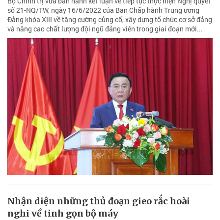
Bộ Chính trị vừa ban hành kết luận về tiếp tục thực hiện Nghị quyết
số 21-NQ/TW, ngày 16/6/2022 của Ban Chấp hành Trung ương
Đảng khóa XIII về tăng cường củng cố, xây dựng tổ chức cơ sở đảng
và nâng cao chất lượng đội ngũ đảng viên trong giai đoạn mới...
Nhận diện những thủ đoạn gieo rắc hoài
nghi về tinh gọn bộ máy