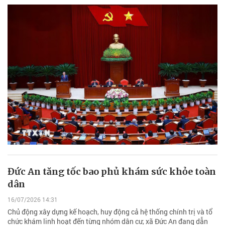
Đức An tăng tốc bao phủ khám sức khỏe toàn
dân
16/07/2026 14:31
Chủ động xây dựng kế hoạch, huy động cả hệ thống chính trị và tổ
chức khám linh hoạt đến từng nhóm dân cư, xã Đức An đang dẫn