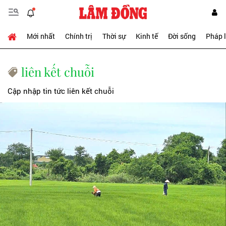
Mới nhất
Chính trị
Thời sự
Kinh tế
Đời sống
Pháp 
liên kết chuỗi
Cập nhập tin tức liên kết chuỗi