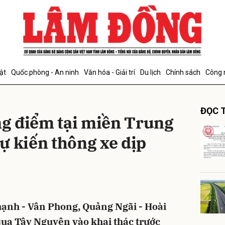
bình luận
ật
Quốc phòng - An ninh
Văn hóa - Giải trí
Du lịch
Chính sách
Công 
ĐỌC T
ọng điểm tại miền Trung
ự kiến thông xe dịp
Hủy
G
hạnh - Vân Phong, Quảng Ngãi - Hoài
qua Tây Nguyên vào khai thác trước