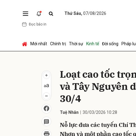
Thứ Sáu,
07/08/2026
Đọc báo in
Gửi 
Mới nhất
Chính trị
Thời sự
Kinh tế
Đời sống
Pháp lu
Loạt cao tốc tr
và Tây Nguyên d
30/4
Tuệ Nhân
30/03/2026 10:28
Nỗ lực đưa các tuyến Chí T
Nhơn và một phần cao tốc 