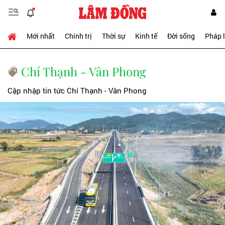
Mới nhất
Chính trị
Thời sự
Kinh tế
Đời sống
Pháp 
Chí Thạnh - Vân Phong
Cập nhập tin tức Chí Thạnh - Vân Phong