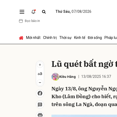
Thứ Sáu,
07/08/2026
Đọc báo in
Gửi 
Mới nhất
Chính trị
Thời sự
Kinh tế
Đời sống
Pháp lu
Lũ quét bất ngờ 
13/08/2025 16:37
Kiều Hằng
Ngày 13/8, ông Nguyễn Ngọ
Kho (Lâm Đồng) cho biết, rạ
trên sông La Ngà, đoạn qua