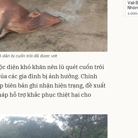
Vali
-17%
Nhôm
20/2
1.000
825
Flash
 dân bị cuốn trôi đã được vớt
uộc diện khó khăn nên lũ quét cuốn trôi
 của các gia đình bị ảnh hưởng. Chính
p biên bản ghi nhận hiện trạng, đề xuất
áp hỗ trợ khắc phục thiệt hại cho