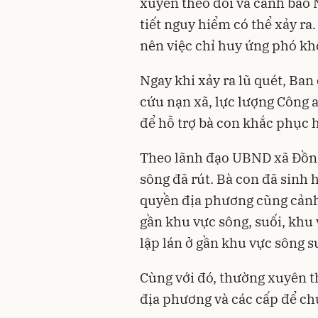
xuyên theo dõi và cảnh báo 
tiết nguy hiểm có thể xảy ra.
nên việc chỉ huy ứng phó kh
Ngay khi xảy ra lũ quét, Ban
cứu nạn xã, lực lượng Công a
để hỗ trợ bà con khắc phục 
Theo lãnh đạo UBND xã Đồng
sông đã rút. Bà con đã sinh 
quyền địa phương cũng cảnh 
gần khu vực sông, suối, khu 
lập lán ở gần khu vực sông s
Cùng với đó, thường xuyên t
địa phương và các cấp để chủ