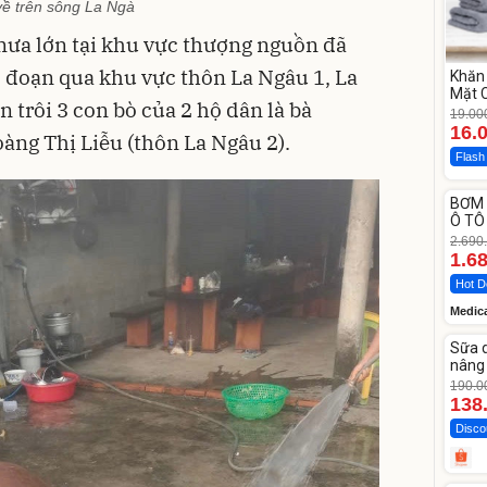
về trên sông La Ngà
mưa lớn tại khu vực thượng nguồn đã
, đoạn qua khu vực thôn La Ngâu 1, La
Khăn 
Mặt 
 trôi 3 con bò của 2 hộ dân là bà
LOTU
19.00
Cott
16.
ng Thị Liễu (thôn La Ngâu 2).
Flash
Unm
BƠM 
-37%
Ô TÔ
Medi
2.690
12.0
1.6
Hot D
Medic
Unm
Sữa 
-27%
nâng 
Vase
190.0
138
Disco
Unm