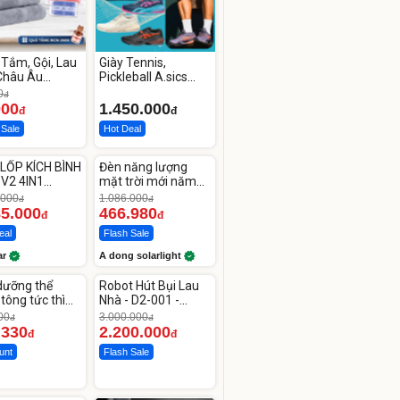
Tắm, Gội, Lau
Giày Tennis,
Châu Âu
Pickleball A.sics
S 100%
Resolution X Đủ
0
đ
on Mềm Mịn
Các Phối Màu
000
1.450.000
đ
đ
 Sale
Hot Deal
ute
Unmute
LỐP KÍCH BÌNH
Đèn năng lượng
-56%
 V2 4IN1
mặt trời mới năm
car
2026 có 120 viên
.000
1.086.000
đ
đ
00mAh
LED lớn
85.000
466.980
đ
đ
eal
Flash Sale
ar
A dong solarlight
ute
Unmute
dưỡng thể
Robot Hút Bụi Lau
-26%
tông tức thì
Nhà - D2-001 -
line Body
Thông Minh
00
3.000.000
đ
đ
.330
2.200.000
đ
đ
unt
Flash Sale
ute