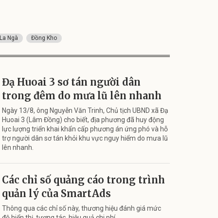
La Ngà
Đồng Kho
Đạ Huoai 3 sơ tán người dân
trong đêm do mưa lũ lên nhanh
Ngày 13/8, ông Nguyễn Văn Trinh, Chủ tịch UBND xã Đạ
Huoai 3 (Lâm Đồng) cho biết, địa phương đã huy động
lực lượng triển khai khẩn cấp phương án ứng phó và hỗ
trợ người dân sơ tán khỏi khu vực nguy hiểm do mưa lũ
lên nhanh.
Các chỉ số quảng cáo trong trình
quản lý của SmartAds
Thông qua các chỉ số này, thương hiệu đánh giá mức
độ hiển thị, tương tác, hiệu quả chi phí.