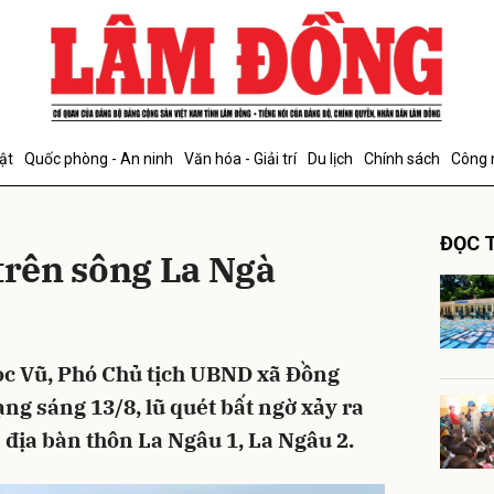
bình luận
ật
Quốc phòng - An ninh
Văn hóa - Giải trí
Du lịch
Chính sách
Công 
ĐỌC T
trên sông La Ngà
Hủy
G
c Vũ, Phó Chủ tịch UBND xã Đồng
ng sáng 13/8, lũ quét bất ngờ xảy ra
 địa bàn thôn La Ngâu 1, La Ngâu 2.