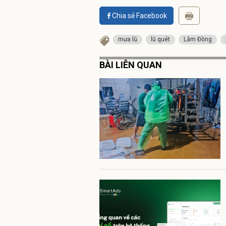
Chia sẻ Facebook
mưa lũ
lũ quét
Lâm Đồng
BÀI LIÊN QUAN