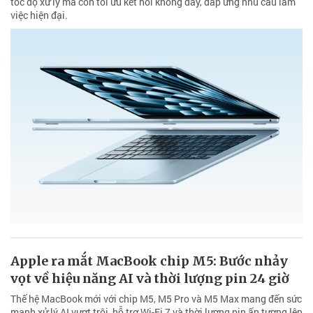
tốc độ xử lý mà còn tối ưu kết nối không dây, đáp ứng nhu cầu làm
việc hiện đại.
Apple ra mắt MacBook chip M5: Bước nhảy
vọt về hiệu năng AI và thời lượng pin 24 giờ
Thế hệ MacBook mới với chip M5, M5 Pro và M5 Max mang đến sức
mạnh xử lý AI vượt trội, hỗ trợ Wi-Fi 7 và thời lượng pin ấn tượng lên