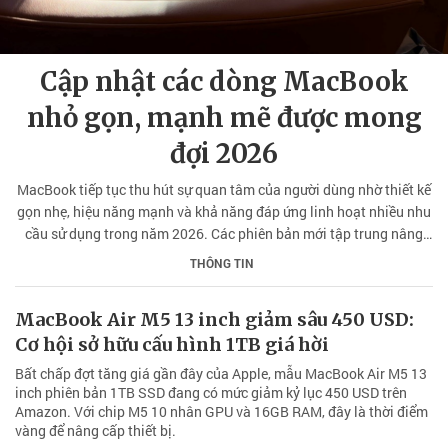
Cập nhật các dòng MacBook
nhỏ gọn, mạnh mẽ được mong
đợi 2026
MacBook tiếp tục thu hút sự quan tâm của người dùng nhờ thiết kế
gọn nhẹ, hiệu năng mạnh và khả năng đáp ứng linh hoạt nhiều nhu
cầu sử dụng trong năm 2026. Các phiên bản mới tập trung nâng
cấp hiệu suất, AI và thời lượng pin. Điều này giúp người dùng dễ
THÔNG TIN
dàng lựa chọn sản phẩm phù hợp với nhu cầu thực tế.
MacBook Air M5 13 inch giảm sâu 450 USD:
Cơ hội sở hữu cấu hình 1TB giá hời
Bất chấp đợt tăng giá gần đây của Apple, mẫu MacBook Air M5 13
inch phiên bản 1TB SSD đang có mức giảm kỷ lục 450 USD trên
Amazon. Với chip M5 10 nhân GPU và 16GB RAM, đây là thời điểm
vàng để nâng cấp thiết bị.