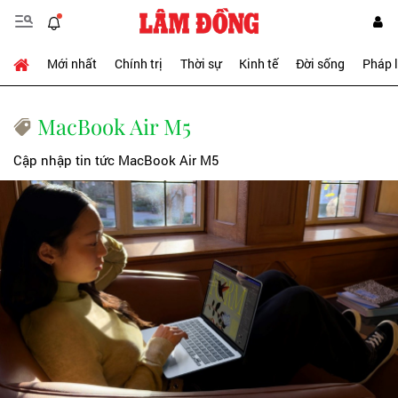
Mới nhất
Chính trị
Thời sự
Kinh tế
Đời sống
Pháp 
MacBook Air M5
Cập nhập tin tức MacBook Air M5