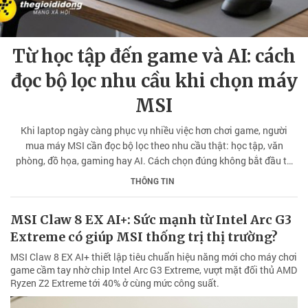
Từ học tập đến game và AI: cách
đọc bộ lọc nhu cầu khi chọn máy
MSI
Khi laptop ngày càng phục vụ nhiều việc hơn chơi game, người
mua máy MSI cần đọc bộ lọc theo nhu cầu thật: học tập, văn
phòng, đồ họa, gaming hay AI. Cách chọn đúng không bắt đầu từ
cấu hình mạnh nhất, mà từ việc chiếc máy sẽ đồng hành với người
THÔNG TIN
dùng trong những tình huống nào.
MSI Claw 8 EX AI+: Sức mạnh từ Intel Arc G3
Extreme có giúp MSI thống trị thị trường?
MSI Claw 8 EX AI+ thiết lập tiêu chuẩn hiệu năng mới cho máy chơi
game cầm tay nhờ chip Intel Arc G3 Extreme, vượt mặt đối thủ AMD
Ryzen Z2 Extreme tới 40% ở cùng mức công suất.