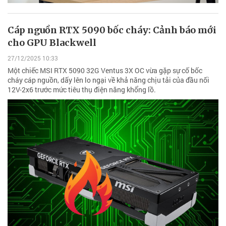
Cáp nguồn RTX 5090 bốc cháy: Cảnh báo mới
cho GPU Blackwell
27/12/2025 10:33
Một chiếc MSI RTX 5090 32G Ventus 3X OC vừa gặp sự cố bốc
cháy cáp nguồn, dấy lên lo ngại về khả năng chịu tải của đầu nối
12V-2x6 trước mức tiêu thụ điện năng khổng lồ.