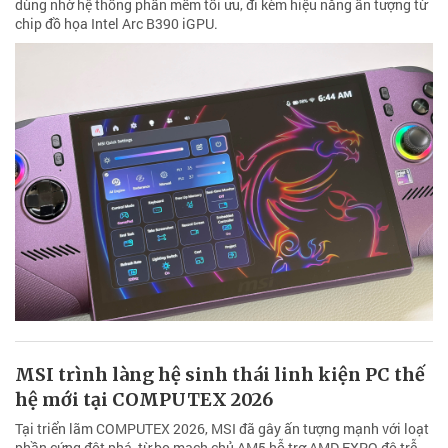
dùng nhờ hệ thống phần mềm tối ưu, đi kèm hiệu năng ấn tượng từ
chip đồ họa Intel Arc B390 iGPU.
MSI trình làng hệ sinh thái linh kiện PC thế
hệ mới tại COMPUTEX 2026
Tại triển lãm COMPUTEX 2026, MSI đã gây ấn tượng mạnh với loạt
phần cứng đột phá, từ bo mạch chủ AM5 hỗ trợ AMD EXPO độ trễ