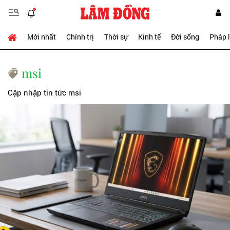
Mới nhất
Chính trị
Thời sự
Kinh tế
Đời sống
Pháp 
msi
Cập nhập tin tức msi