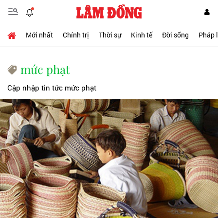
Mới nhất
Chính trị
Thời sự
Kinh tế
Đời sống
Pháp 
mức phạt
Cập nhập tin tức mức phạt