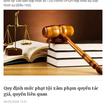
định tại Văn bản hợp nhất số 135/VBHN-VPQH hợp nhất Bộ luật
Hình sự (Điều 192).
Quy định mức phạt tội xâm phạm quyền tác
giả, quyền liên quan
08/05/2026 15:51