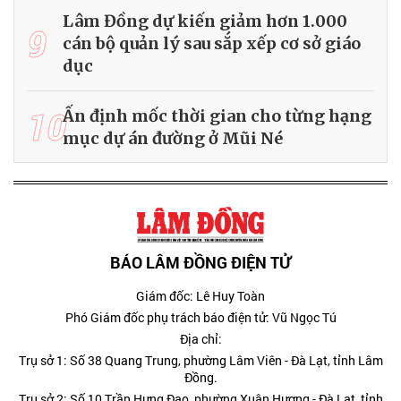
Lâm Đồng dự kiến giảm hơn 1.000
9
cán bộ quản lý sau sắp xếp cơ sở giáo
dục
10
Ấn định mốc thời gian cho từng hạng
mục dự án đường ở Mũi Né
BÁO LÂM ĐỒNG ĐIỆN TỬ
Giám đốc: Lê Huy Toàn
Phó Giám đốc phụ trách báo điện tử: Vũ Ngọc Tú
Địa chỉ:
Trụ sở 1: Số 38 Quang Trung, phường Lâm Viên - Đà Lạt, tỉnh Lâm
Đồng.
Trụ sở 2: Số 10 Trần Hưng Đạo, phường Xuân Hương - Đà Lạt, tỉnh