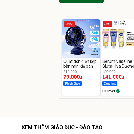
-63%
-6%
Quạt tích điện kẹp
Serum Vaseline
bàn mini để bàn
Gluta-Hya Dưỡn
Da Sáng Mịn Sau
219.000
150.000
đ
đ
Ngày
79.000
141.000
đ
đ
Flash Sale
Deal hot
Unilever
XEM THÊM GIÁO DỤC - ĐÀO TẠO