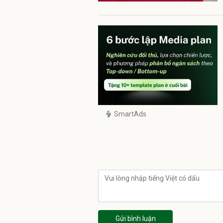
SmartAds
Gửi bình luận