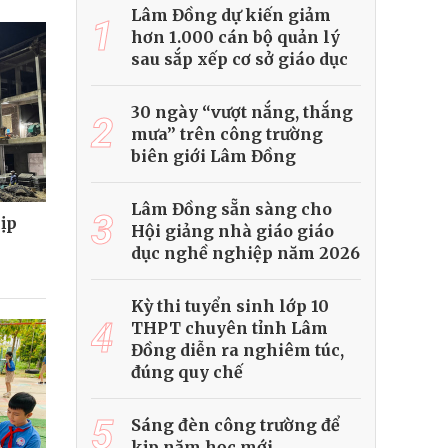
Lâm Đồng dự kiến giảm
1
hơn 1.000 cán bộ quản lý
sau sắp xếp cơ sở giáo dục
30 ngày “vượt nắng, thắng
2
mưa” trên công trường
biên giới Lâm Đồng
Lâm Đồng sẵn sàng cho
3
ịp
Hội giảng nhà giáo giáo
dục nghề nghiệp năm 2026
Kỳ thi tuyển sinh lớp 10
4
THPT chuyên tỉnh Lâm
Đồng diễn ra nghiêm túc,
đúng quy chế
5
Sáng đèn công trường để
kịp năm học mới