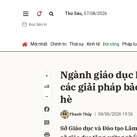
Thứ Sáu,
07/08/2026
Đọc báo in
Gửi 
Mới nhất
Chính trị
Thời sự
Kinh tế
Đời sống
Pháp lu
Ngành giáo dục
các giải pháp bả
hè
04/06/2026 19:56
Thanh Thủy
Sở Giáo dục và Đào tạo Lâm