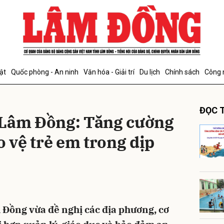
bình luận
ật
Quốc phòng - An ninh
Văn hóa - Giải trí
Du lịch
Chính sách
Công 
ĐỌC T
 Lâm Đồng: Tăng cường
o vệ trẻ em trong dịp
Hủy
G
 Đồng vừa đề nghị các địa phương, cơ