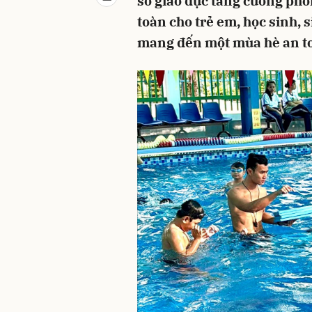
sở giáo dục tăng cường phố
toàn cho trẻ em, học sinh, 
mang đến một mùa hè an to