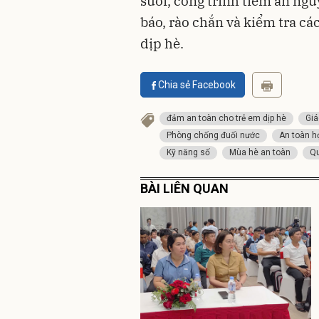
suối, công trình tiềm ẩn ngu
báo, rào chắn và kiểm tra cá
dịp hè.
Chia sẻ Facebook
đảm an toàn cho trẻ em dịp hè
Gi
Phòng chống đuối nước
An toàn h
Kỹ năng số
Mùa hè an toàn
Qu
BÀI LIÊN QUAN