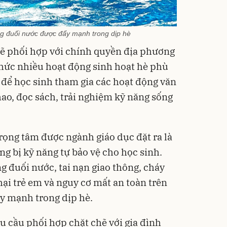
g đuối nước được đẩy mạnh trong dịp hè
 sẽ phối hợp với chính quyền địa phương
 chức nhiều hoạt động sinh hoạt hè phù
 để học sinh tham gia các hoạt động văn
hao, đọc sách, trải nghiệm kỹ năng sống
ọng tâm được ngành giáo dục đặt ra là
ng bị kỹ năng tự bảo vệ cho học sinh.
g đuối nước, tai nạn giao thông, cháy
ại trẻ em và nguy cơ mất an toàn trên
y mạnh trong dịp hè.
u cầu phối hợp chặt chẽ với gia đình