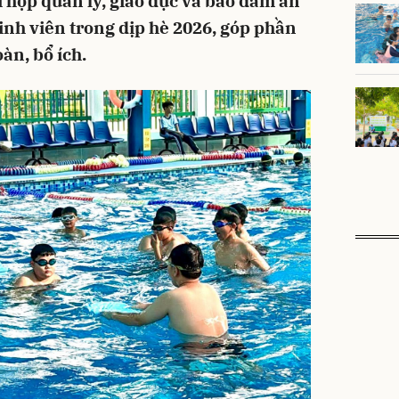
i hợp quản lý, giáo dục và bảo đảm an
sinh viên trong dịp hè 2026, góp phần
àn, bổ ích.