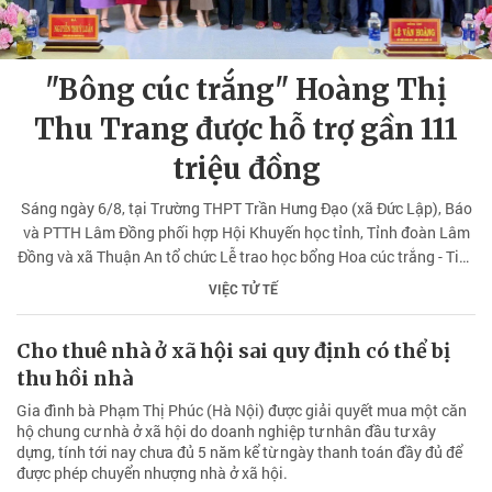
"Bông cúc trắng" Hoàng Thị
Thu Trang được hỗ trợ gần 111
triệu đồng
Sáng ngày 6/8, tại Trường THPT Trần Hưng Đạo (xã Đức Lập), Báo
và PTTH Lâm Đồng phối hợp Hội Khuyến học tỉnh, Tỉnh đoàn Lâm
Đồng và xã Thuận An tổ chức Lễ trao học bổng Hoa cúc trắng - Tiếp
bước đến trường cho em Hoàng Thị Thu Trang, học sinh lớp 11A10,
VIỆC TỬ TẾ
Trường THPT Trần Hưng Đạo. Chương trình có sự tham dự, ủng hộ
của nhiều tổ chức, cá nhân nhà hảo tâm trên địa bàn toàn tỉnh.
Cho thuê nhà ở xã hội sai quy định có thể bị
thu hồi nhà
Gia đình bà Phạm Thị Phúc (Hà Nội) được giải quyết mua một căn
hộ chung cư nhà ở xã hội do doanh nghiệp tư nhân đầu tư xây
dựng, tính tới nay chưa đủ 5 năm kể từ ngày thanh toán đầy đủ để
được phép chuyển nhượng nhà ở xã hội.