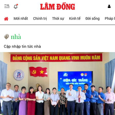
Mới nhất
Chính trị
Thời sự
Kinh tế
Đời sống
Pháp 
nhà
Cập nhập tin tức nhà