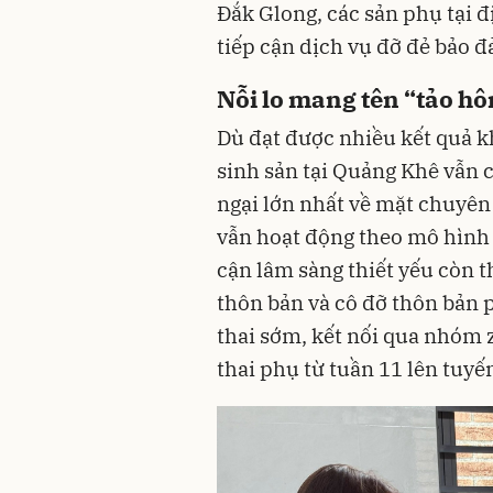
Đắk Glong, các sản phụ tại đ
tiếp cận dịch vụ đỡ đẻ bảo đ
Nỗi lo mang tên “tảo hô
Dù đạt được nhiều kết quả k
sinh sản tại Quảng Khê vẫn 
ngại lớn nhất về mặt chuyên 
vẫn hoạt động theo mô hình cũ
cận lâm sàng thiết yếu còn t
thôn bản và cô đỡ thôn bản p
thai sớm, kết nối qua nhóm z
thai phụ từ tuần 11 lên tuyế