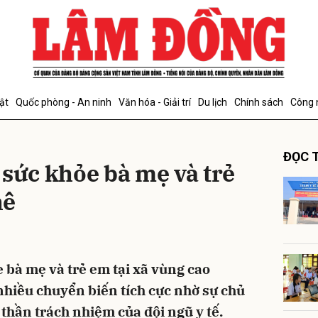
bình luận
ật
Quốc phòng - An ninh
Văn hóa - Giải trí
Du lịch
Chính sách
Công 
ĐỌC T
 sức khỏe bà mẹ và trẻ
hê
Hủy
G
 bà mẹ và trẻ em tại xã vùng cao
hiều chuyển biến tích cực nhờ sự chủ
thần trách nhiệm của đội ngũ y tế.