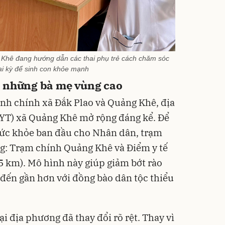
 Khê đang hướng dẫn các thai phụ trẻ cách chăm sóc
ai kỳ để sinh con khỏe mạnh
o những bà mẹ vùng cao
ành chính xã Đắk Plao và Quảng Khê, địa
TYT) xã Quảng Khê mở rộng đáng kể. Để
ức khỏe ban đầu cho Nhân dân, trạm
ng: Trạm chính Quảng Khê và Điểm y tế
5 km). Mô hình này giúp giảm bớt rào
ế đến gần hơn với đồng bào dân tộc thiểu
i địa phương đã thay đổi rõ rệt. Thay vì