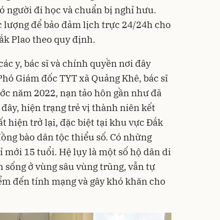
có người đi học và chuẩn bị nghỉ hưu.
c lượng để bảo đảm lịch trực 24/24h cho
ắk Plao theo quy định.
 các y, bác sĩ và chính quyền nơi đây
. Phó Giám đốc TYT xã Quảng Khê, bác sĩ
rước năm 2022, nạn tảo hôn gần như đã
đây, hiện trạng trẻ vị thành niên kết
 hiện trở lại, đặc biệt tại khu vực Đắk
đồng bào dân tộc thiểu số. Có những
 mới 15 tuổi. Hệ lụy là một số hộ dân di
nh sống ở vùng sâu vùng trũng, vẫn tự
iểm đến tính mạng và gây khó khăn cho