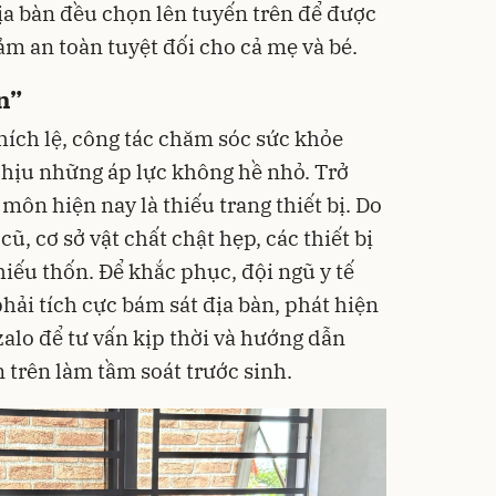
ịa bàn đều chọn lên tuyến trên để được
ảm an toàn tuyệt đối cho cả mẹ và bé.
n”
hích lệ, công tác chăm sóc sức khỏe
chịu những áp lực không hề nhỏ. Trở
môn hiện nay là thiếu trang thiết bị. Do
, cơ sở vật chất chật hẹp, các thiết bị
hiếu thốn. Để khắc phục, đội ngũ y tế
hải tích cực bám sát địa bàn, phát hiện
alo để tư vấn kịp thời và hướng dẫn
n trên làm tầm soát trước sinh.