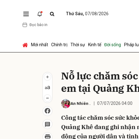
Thứ Sáu,
07/08/2026
Đọc báo in
Gửi 
Mới nhất
Chính trị
Thời sự
Kinh tế
Đời sống
Pháp lu
Nỗ lực chăm sóc
em tại Quảng K
07/07/2026 04:00
An Nhiên
.
Công tác chăm sóc sức khỏe
Quảng Khê đang ghi nhận n
động của người dân và tinh 