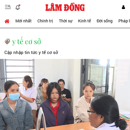
Mới nhất
Chính trị
Thời sự
Kinh tế
Đời sống
Pháp 
y tế cơ sở
Cập nhập tin tức y tế cơ sở