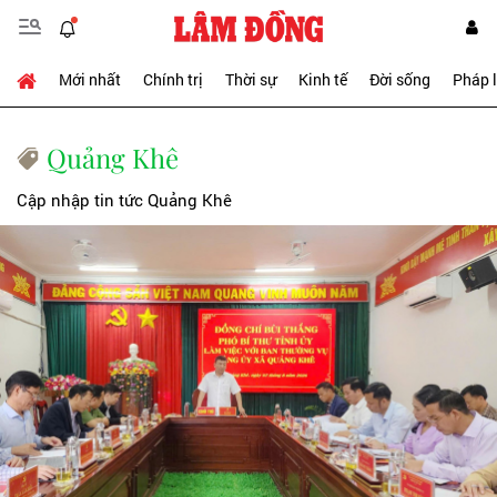
Mới nhất
Chính trị
Thời sự
Kinh tế
Đời sống
Pháp 
Quảng Khê
Cập nhập tin tức Quảng Khê