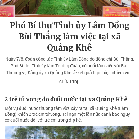
Phó Bí thư Tỉnh ủy Lâm Đồng
Bùi Thắng làm việc tại xã
Quảng Khê
Ngày 7/8, đoàn công tác Tỉnh ủy Lâm Đồng do đồng chí Bùi Thắng,
Phó Bí thư Tỉnh ủy làm Trưởng đoàn, có buổi làm việc với Ban
Thường vụ Đảng ủy xã Quảng Khê về kết quả thực hiện nhiệm vụ 7
tháng đầu năm và phương hướng, nhiệm vụ trọng tâm cuối năm
CHÍNH TRỊ
2026.
2 trẻ tử vong do đuối nước tại xã Quảng Khê
Một vụ đuối nước thương tâm vừa xảy ra tại xã Quảng Khê (Lâm
Đồng) khiến 2 trẻ em tử vong. Tai nạn một lần nữa cảnh báo nguy
cơ đuối nước đối với trẻ em trong dịp hè.