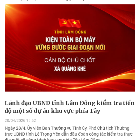
Lãnh đạo UBND tỉnh Lâm Đồng kiểm tra tiến
độ một số dự án khu vực phía Tây
28/04/2026 15:52
Ngày 28/4, Ủy viên Ban Thường vụ Tỉnh ủy, Phó Chủ tịch Thường
trực UBND tỉnh Lê Trọng Yên dẫn đầu đoàn công tác kiểm tra thực
địa một số công trình khu vực phía Tây Lâm Đồng.