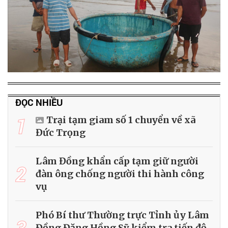
ĐỌC NHIỀU
1
Trại tạm giam số 1 chuyển về xã
Đức Trọng
Lâm Đồng khẩn cấp tạm giữ người
2
đàn ông chống người thi hành công
vụ
Phó Bí thư Thường trực Tỉnh ủy Lâm
3
Đồng Đặng Hồng Sỹ kiểm tra tiến độ