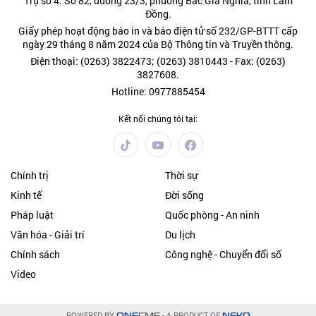
Trụ sở 4: Số 82, đường 23/3, phường Bắc Gia Nghĩa, tỉnh Lâm
Đồng.
Giấy phép hoạt động báo in và báo điện tử số 232/GP-BTTT cấp
ngày 29 tháng 8 năm 2024 của Bộ Thông tin và Truyền thông.
Điện thoại: (0263) 3822473; (0263) 3810443 - Fax: (0263)
3827608.
Hotline: 0977885454
Kết nối chúng tôi tại:
Chính trị
Thời sự
Kinh tế
Đời sống
Pháp luật
Quốc phòng - An ninh
Văn hóa - Giải trí
Du lịch
Chính sách
Công nghệ - Chuyển đổi số
Video
POWERED BY
- A PRODUCT OF
ONE
CMS
NEKO