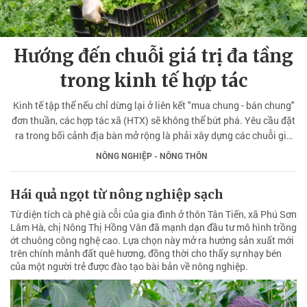
Hướng đến chuỗi giá trị đa tầng
trong kinh tế hợp tác
Kinh tế tập thể nếu chỉ dừng lại ở liên kết "mua chung - bán chung"
đơn thuần, các hợp tác xã (HTX) sẽ không thể bứt phá. Yêu cầu đặt
ra trong bối cảnh địa bàn mở rộng là phải xây dựng các chuỗi giá
trị đa tầng, nhằm tái thiết sức mạnh nông nghiệp từ kinh tế tập thể
NÔNG NGHIỆP - NÔNG THÔN
(KTTT).
Hái quả ngọt từ nông nghiệp sạch
Từ diện tích cà phê già cỗi của gia đình ở thôn Tân Tiến, xã Phú Sơn
Lâm Hà, chị Nông Thị Hồng Vân đã mạnh dạn đầu tư mô hình trồng
ớt chuông công nghệ cao. Lựa chọn này mở ra hướng sản xuất mới
trên chính mảnh đất quê hương, đồng thời cho thấy sự nhạy bén
của một người trẻ được đào tạo bài bản về nông nghiệp.