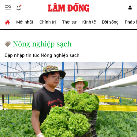
Mới nhất
Chính trị
Thời sự
Kinh tế
Đời sống
Pháp 
Nông nghiệp sạch
Cập nhập tin tức Nông nghiệp sạch