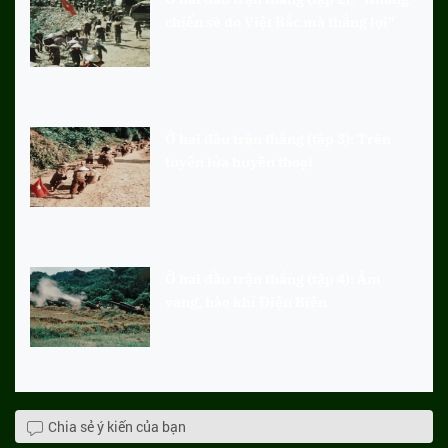
chiến sẽ do Việt Bắc mà thắng lợi"
Ở hai đầu trận thắng (tập 3): Trên
tuyến lửa huyền thoại
Ở hai đầu trận thắng (tập 4): Âm
vang, hào khí Điện Biên
Chia sẻ ý kiến của bạn