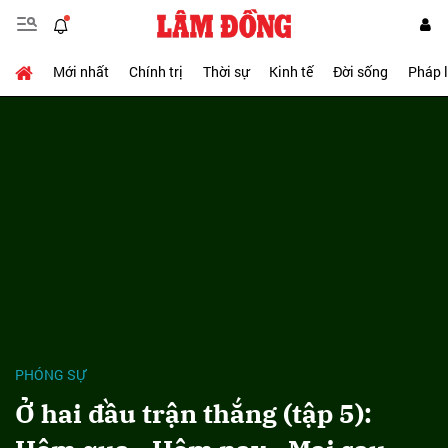
Mới nhất
Chính trị
Thời sự
Kinh tế
Đời sống
Pháp 
PHÓNG SỰ
Ở hai đầu trận thắng (tập 5):