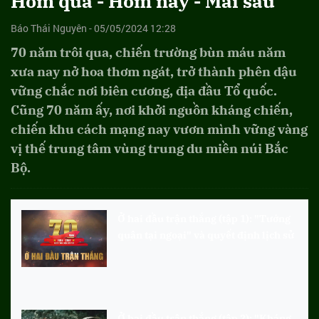
Hôm qua - Hôm nay - Mai sau
Báo Thái Nguyên - 05/05/2024 12:28
70 năm trôi qua, chiến trường bùn máu năm
xưa nay nở hoa thơm ngát, trở thành phên dậu
vững chắc nơi biên cương, địa đầu Tổ quốc.
Cũng 70 năm ấy, nơi khởi nguồn kháng chiến,
chiến khu cách mạng nay vươn mình vững vàng
vị thế trung tâm vùng trung du miền núi Bắc
Bộ.
Ở hai đầu trận thắng (tập 1): "Tướng
quân tại ngoại" và quyết định lịch sử
Ở hai đầu trận thắng (tập 2): "Kháng