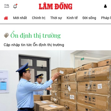
Mới nhất
Chính trị
Thời sự
Kinh tế
Đời sống
Pháp 
Ổn định thị trường
Cập nhập tin tức Ổn định thị trường