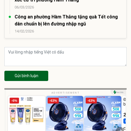
06/03/2026
Công an phường Hàm Thắng tặng quà Tết công
dân chuẩn bị lên đường nhập ngũ
14/02/2026
Gửi bình luận
U
ADVERTISEMENT
Đai 
-6%
-63%
-63%
bé 
1-9 
22
Hot 
Cecil