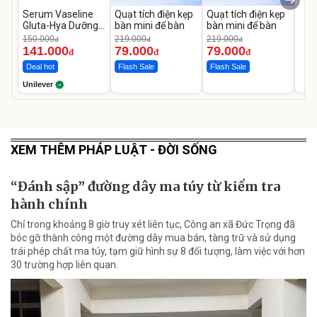
Serum Vaseline
Quạt tích điện kẹp
Quạt tích điện kẹp
Gluta-Hya Dưỡng
bàn mini để bàn
bàn mini để bàn
Da Sáng Mịn Sau 7
150.000
219.000
219.000
đ
đ
đ
Ngày
141.000
79.000
79.000
đ
đ
đ
Deal hot
Flash Sale
Flash Sale
Unilever
XEM THÊM PHÁP LUẬT - ĐỜI SỐNG
“Đánh sập” đường dây ma túy từ kiểm tra
hành chính
Chỉ trong khoảng 8 giờ truy xét liên tục, Công an xã Đức Trọng đã
bóc gỡ thành công một đường dây mua bán, tàng trữ và sử dụng
trái phép chất ma túy, tạm giữ hình sự 8 đối tượng, làm việc với hơn
30 trường hợp liên quan.