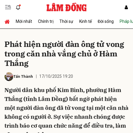
Mới nhất
Chính trị
Thời sự
Kinh tế
Đời sống
Pháp l
Gửi bình luận
Phát hiện người đàn ông tử vong
trong căn nhà vắng chủ ở Hàm
Thắng
17/10/2025 19:20
Tấn Thành
Người dân khu phố Kim Bình, phường Hàm
Hủy
Gửi
Thắng (tỉnh Lâm Đồng) bất ngờ phát hiện
một người đàn ông đã tử vong tại một căn nhà
không có người ở. Sự việc nhanh chóng được
trình báo cơ quan chức năng để điều tra, làm