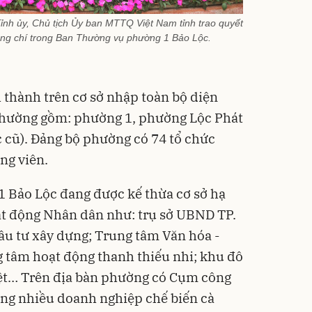
ỉnh ủy, Chủ tịch Ủy ban MTTQ Việt Nam tỉnh trao quyết
ồng chí trong Ban Thường vụ phường 1 Bảo Lộc.
thành trên cơ sở nhập toàn bộ diện
 phường gồm: phường 1, phường Lộc Phát
c cũ). Đảng bộ phường có 74 tổ chức
ng viên.
 1 Bảo Lộc đang được kế thừa cơ sở hạ
ạt động Nhân dân như: trụ sở UBND TP.
ầu tư xây dựng; Trung tâm Văn hóa -
g tâm hoạt động thanh thiếu nhi; khu đô
ệt… Trên địa bàn phường có Cụm công
rung nhiều doanh nghiệp chế biến cà