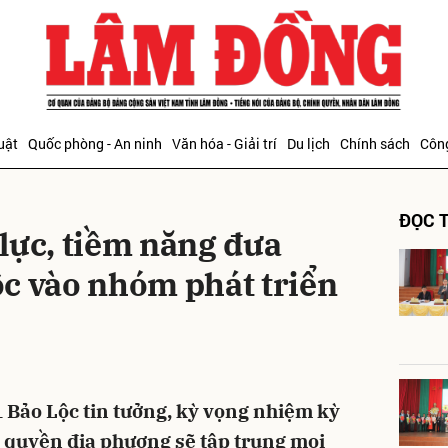
bình luận
uật
Quốc phòng - An ninh
Văn hóa - Giải trí
Du lịch
Chính sách
Công
ĐỌC T
lực, tiềm năng đưa
c vào nhóm phát triển
Hủy
G
 Bảo Lộc tin tưởng, kỳ vọng nhiệm kỳ
h quyền địa phương sẽ tập trung mọi