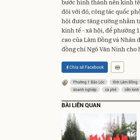
bước hình thành nền kinh tế 
đôi với đó, công tác quốc ph
hội được tăng cường nhằm tạ
kinh tế - xã hội, để phường 
cao của Lâm Đồng và Nhân d
đồng chí Ngô Văn Ninh cho 
Chia sẻ Facebook
Phường 1 Bảo Lộc
tỉnh Lâm Đồng
doanh nghiệp
cà phê
nền kinh
BÀI LIÊN QUAN