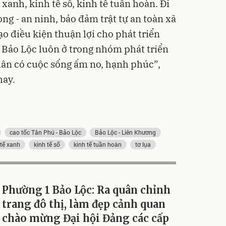
xanh, kinh tế số, kinh tế tuần hoàn. Đi
òng - an ninh, bảo đảm trật tự an toàn xã
o điều kiện thuận lợi cho phát triển
1 Bảo Lộc luôn ở trong nhóm phát triển
ân có cuộc sống ấm no, hạnh phúc”,
hay.
cao tốc Tân Phú - Bảo Lộc
Bảo Lộc - Liên Khương
 tế xanh
kinh tế số
kinh tế tuần hoàn
tơ lụa
Phường 1 Bảo Lộc: Ra quân chỉnh
trang đô thị, làm đẹp cảnh quan
chào mừng Đại hội Đảng các cấp