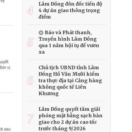
 vệ
Lâm Đồng đôn đốc tiến độ
4
4 dự án giao thông trọng
điểm
Báo và Phát thanh,
,
5
Truyền hình Lâm Đồng
qua 1 năm hội tụ để vươn
xa
quyết
Chủ tịch UBND tỉnh Lâm
đơn vị
Đồng Hồ Văn Mười kiểm
6
tra thực địa tại Cảng hàng
không quốc tế Liên
Khương
Lâm Đồng quyết tâm giải
7
phóng mặt bằng sạch bàn
giao cho 2 dự án cao tốc
trước tháng 9/2026
ck sau