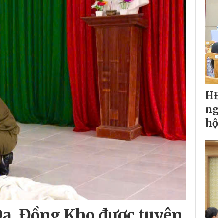
HĐ
ng
hộ
Dạ, Đồng Kho được tuyên