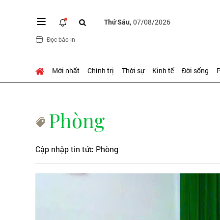
Thứ Sáu,
07/08/2026
Đọc báo in
Mới nhất
Chính trị
Thời sự
Kinh tế
Đời sống
P
Phòng
Cập nhập tin tức Phòng