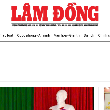
háp luật
Quốc phòng - An ninh
Văn hóa - Giải trí
Du lịch
Chính 