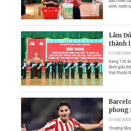
sau thiên ta
sinh, nước 
Lâm Đồ
thành l
07/08/2026
Sáng 7/8, B
định giải th
trực thuộc 
Barcelo
phong m
07/08/2026
Thượng tầng