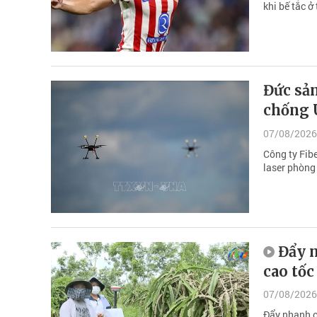
khi bế tắc ở
Đức sản
chống 
07/08/2026
Công ty Fib
laser phòng 
Đẩy 
cao tốc
07/08/2026
Đẩy nhanh c