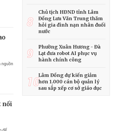
Chủ tịch HĐND tỉnh Lâm
8
Đồng Lưu Văn Trung thăm
hỏi gia đình nạn nhân đuối
nước
ao
Phường Xuân Hương - Đà
9
Lạt đưa robot AI phục vụ
hành chính công
n nguồn
Lâm Đồng dự kiến giảm
10
hơn 1.000 cán bộ quản lý
sau sắp xếp cơ sở giáo dục
 nối
m để