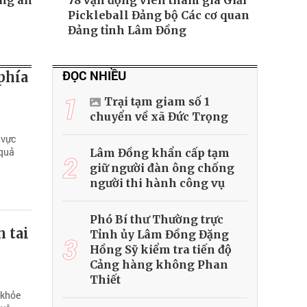
ông an
78 vận động viên tham gia Giải
Pickleball Đảng bộ Các cơ quan
Đảng tỉnh Lâm Đồng
ĐỌC NHIỀU
phía
1
Trại tạm giam số 1
chuyển về xã Đức Trọng
 vực
 quả
Lâm Đồng khẩn cấp tạm
2
giữ người đàn ông chống
người thi hành công vụ
Phó Bí thư Thường trực
 tai
Tỉnh ủy Lâm Đồng Đặng
3
Hồng Sỹ kiểm tra tiến độ
Cảng hàng không Phan
Thiết
 khỏe