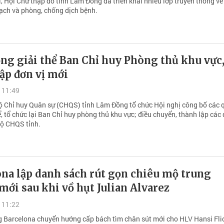
i, Hội Chữ thập đỏ tỉnh Lâm Đồng đã triển khai nhiều lớp truyền thông về
sạch và phòng, chống dịch bệnh.
ng giải thể Ban Chỉ huy Phòng thủ khu vực
ập đơn vị mới
 11:49
ộ Chỉ huy Quân sự (CHQS) tỉnh Lâm Đồng tổ chức Hội nghị công bố các 
ể, tổ chức lại Ban Chỉ huy phòng thủ khu vực; điều chuyển, thành lập các 
Bộ CHQS tỉnh.
na lập danh sách rút gọn chiêu mộ trung
ới sau khi vồ hụt Julian Alvarez
 11:22
 Barcelona chuyển hướng cấp bách tìm chân sút mới cho HLV Hansi Fli