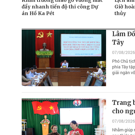
Khẩn trương tháo gỡ vướng mắc
Lịch âm
đẩy nhanh tiến độ thi công Dự
Giờ hoà
án Hồ Ka Pét
thủy
Lâm Đồ
Tây
07/08/2026
Phó Chủ tịc
phía Tây tậ
giải ngân vố
Trang b
cho ng
07/08/2026
Nhằm giúp n