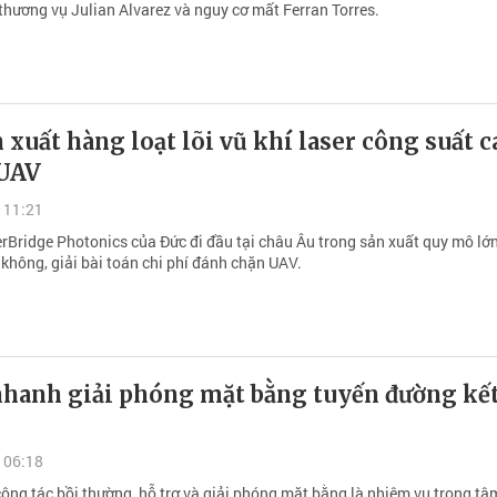
 thương vụ Julian Alvarez và nguy cơ mất Ferran Torres.
 xuất hàng loạt lõi vũ khí laser công suất c
UAV
 11:21
erBridge Photonics của Đức đi đầu tại châu Âu trong sản xuất quy mô lớ
không, giải bài toán chi phí đánh chặn UAV.
nhanh giải phóng mặt bằng tuyến đường kết
 06:18
ông tác bồi thường, hỗ trợ và giải phóng mặt bằng là nhiệm vụ trọng tâ