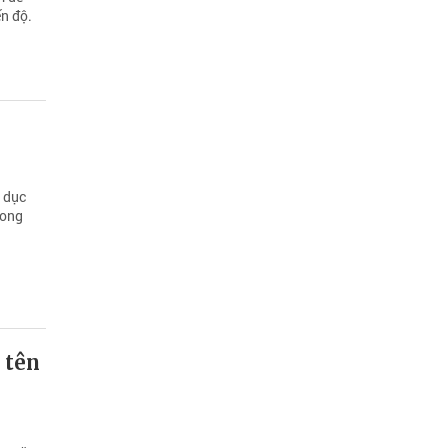
ến độ.
 dục
rong
 tên