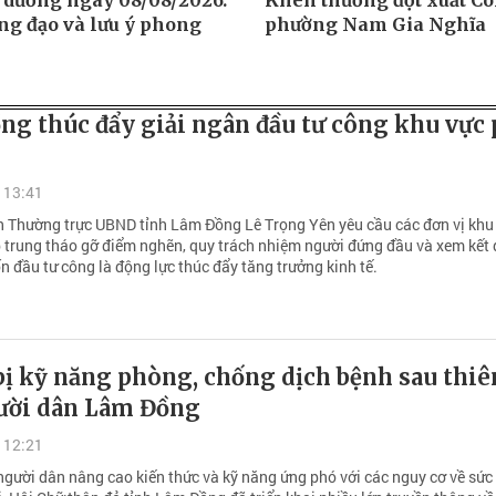
 dương ngày 08/08/2026:
Khen thưởng đột xuất C
ng đạo và lưu ý phong
phường Nam Gia Nghĩa
ng thúc đẩy giải ngân đầu tư công khu vực 
 13:41
h Thường trực UBND tỉnh Lâm Đồng Lê Trọng Yên yêu cầu các đơn vị khu
p trung tháo gỡ điểm nghẽn, quy trách nhiệm người đứng đầu và xem kết
n đầu tư công là động lực thúc đẩy tăng trưởng kinh tế.
ị kỹ năng phòng, chống dịch bệnh sau thiên
ười dân Lâm Đồng
 12:21
gười dân nâng cao kiến thức và kỹ năng ứng phó với các nguy cơ về sức