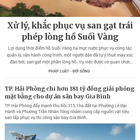
Xử lý, khắc phục vụ san gạt trái
phép lòng hồ Suối Vàng
Lợi dụng thời điểm hồ Suối Vàng hạ mực nước phục vụ công tác
quản lý, vận hành công trình, một người dân đã tự ý thuê máy xúc
đào bới, san gạt một phần lòng hồ. Vụ việc được cơ quan chức
năng phát hiện, yêu cầu chấm dứt hành vi vi phạm và buộc khôi
PHÁP LUẬT - ĐỜI SỐNG
phục lại nguyên trạng.
TP. Hải Phòng chi hơn 181 tỷ đồng giải phóng
mặt bằng cho dự án sân bay Gia Bình
TP. Hải Phòng đẩy mạnh thu hồi 315,1ha đất tại Phường Lê Đại
Hành và Phường Trần Nhân Tông nhằm cung cấp nguồn vật liệu
san lấp phục vụ thi công sân bay Gia Bình.