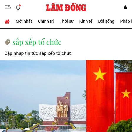
Mới nhất
Chính trị
Thời sự
Kinh tế
Đời sống
Pháp 
sắp xếp tổ chức
Cập nhập tin tức sắp xếp tổ chức