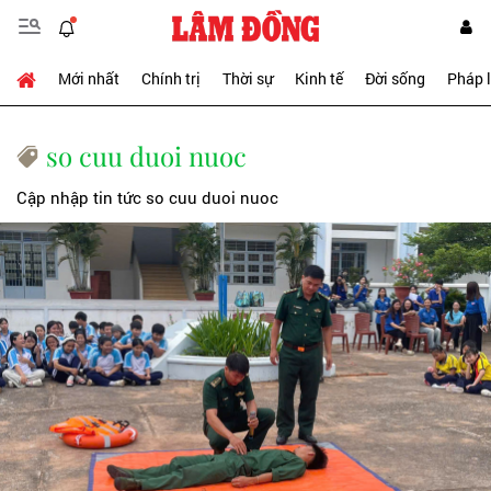
Mới nhất
Chính trị
Thời sự
Kinh tế
Đời sống
Pháp 
so cuu duoi nuoc
Cập nhập tin tức so cuu duoi nuoc