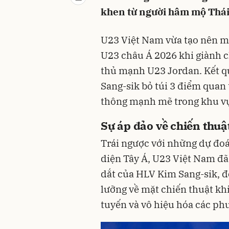
khen từ người hâm mộ Thái
U23 Việt Nam vừa tạo nên mộ
U23 châu Á 2026 khi giành c
thủ mạnh U23 Jordan. Kết q
Sang-sik bỏ túi 3 điểm quan
thông mạnh mẽ trong khu v
Sự áp đảo về chiến thuật
Trái ngược với những dự đoá
diện Tây Á, U23 Việt Nam đã
dắt của HLV Kim Sang-sik, đ
lưỡng về mặt chiến thuật kh
tuyến và vô hiệu hóa các ph