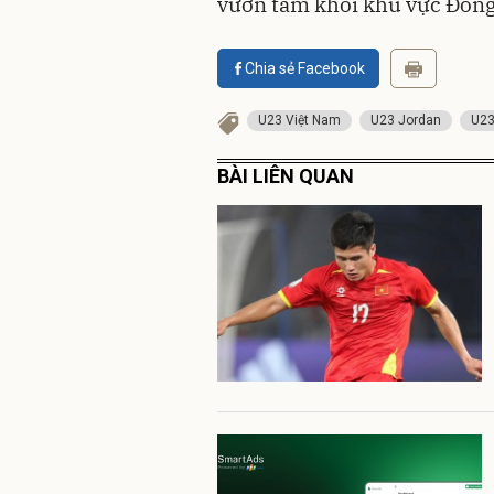
vươn tầm khỏi khu vực Đôn
Chia sẻ Facebook
U23 Việt Nam
U23 Jordan
U23
BÀI LIÊN QUAN