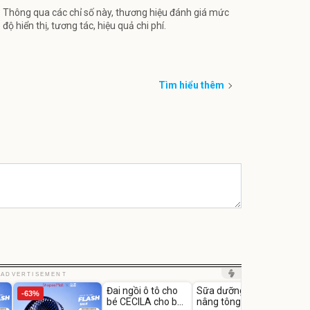
Thông qua các chỉ số này, thương hiệu đánh giá mức
độ hiển thị, tương tác, hiệu quả chi phí.
Tìm hiểu thêm
Unmute
Unmute
Unm
ADVERTISEMENT
Đai ngồi ô tô cho
Sữa dưỡng thể
Robot
-63%
-27%
bé CECILA cho bé
nâng tông tức thì
Nhà -