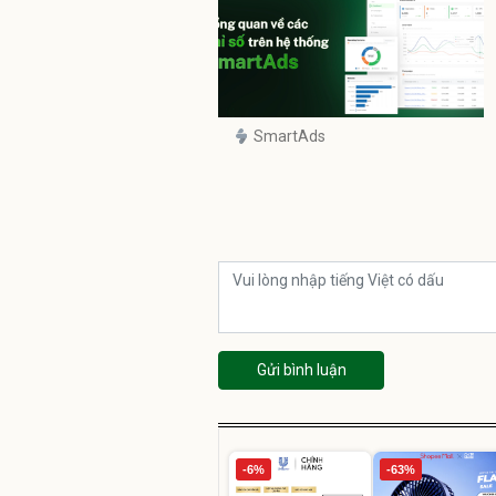
SmartAds
Gửi bình luận
-6%
-63%