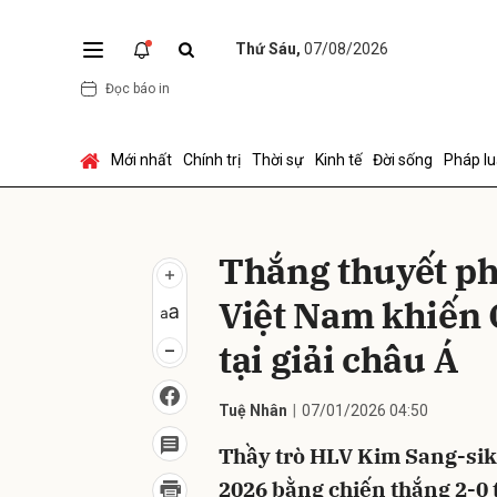
Thứ Sáu,
07/08/2026
Đọc báo in
Gửi 
Mới nhất
Chính trị
Thời sự
Kinh tế
Đời sống
Pháp lu
Thắng thuyết ph
Việt Nam khiến
tại giải châu Á
Tuệ Nhân
07/01/2026 04:50
Thầy trò HLV Kim Sang-sik 
2026 bằng chiến thắng 2-0 