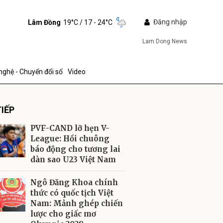
Đăng nhập
Lâm Đồng
19°C
/ 17 - 24°C
Lam Dong News
nghệ - Chuyển đổi số
Video
IẾP
PVF-CAND lỡ hẹn V-
League: Hồi chuông
báo động cho tương lai
dàn sao U23 Việt Nam
ửi
Ngô Đăng Khoa chính
thức có quốc tịch Việt
Nam: Mảnh ghép chiến
lược cho giấc mơ