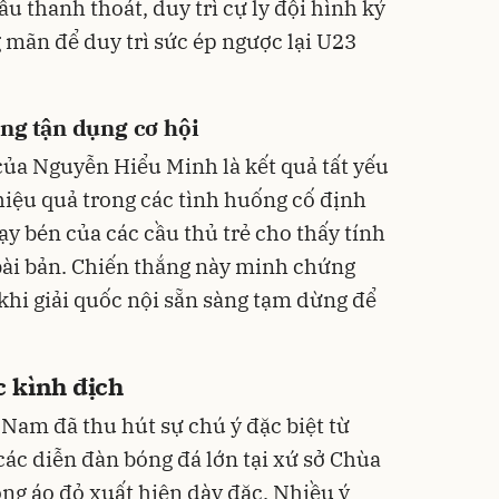
u thanh thoát, duy trì cự ly đội hình kỷ
g mãn để duy trì sức ép ngược lại U23
ng tận dụng cơ hội
của Nguyễn Hiểu Minh là kết quả tất yếu
hiệu quả trong các tình huống cố định
y bén của các cầu thủ trẻ cho thấy tính
bài bản. Chiến thắng này minh chứng
khi giải quốc nội sẵn sàng tạm dừng để
 kình địch
 Nam đã thu hút sự chú ý đặc biệt từ
các diễn đàn bóng đá lớn tại xứ sở Chùa
óng áo đỏ xuất hiện dày đặc. Nhiều ý