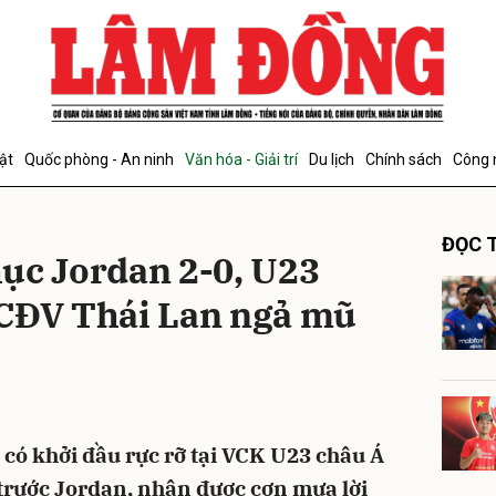
bình luận
ật
Quốc phòng - An ninh
Văn hóa - Giải trí
Du lịch
Chính sách
Công 
ĐỌC T
ục Jordan 2-0, U23
 CĐV Thái Lan ngả mũ
Hủy
G
có khởi đầu rực rỡ tại VCK U23 châu Á
trước Jordan, nhận được cơn mưa lời