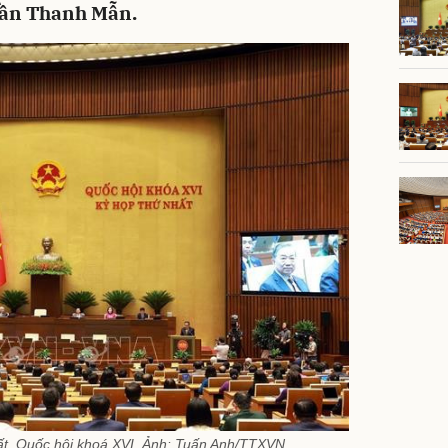
Trần Thanh Mẫn.
ất, Quốc hội khoá XVI. Ảnh: Tuấn Anh/TTXVN