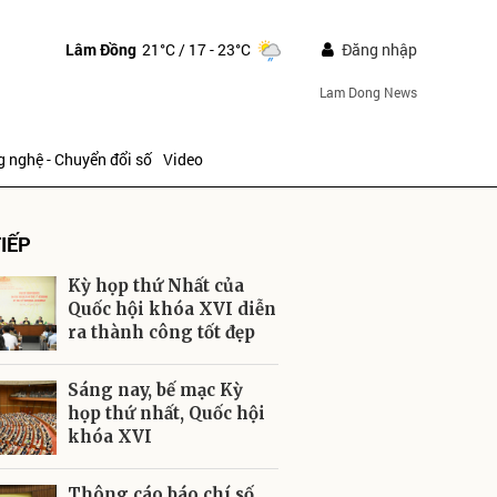
Lâm Đồng
21°C
/ 17 - 23°C
Đăng nhập
Lam Dong News
 nghệ - Chuyển đổi số
Video
IẾP
Kỳ họp thứ Nhất của
Quốc hội khóa XVI diễn
ra thành công tốt đẹp
ửi
Sáng nay, bế mạc Kỳ
họp thứ nhất, Quốc hội
khóa XVI
Thông cáo báo chí số