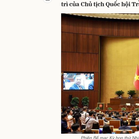
trì của Chủ tịch Quốc hội 
Phiên Bế mạc Kỳ họp thứ Nh