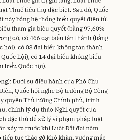
Luật Thuế giá trị gia tăng, Luật Thuế
ật Thuế tiêu thụ đặc biệt. Sau đó, Quốc
t này bằng hệ thống biểu quyết điện tử.
 biểu tham gia biểu quyết (bằng 97,60%
rong đó, có 466 đại biểu tán thành (bằng
 hội), có 08 đại biểu không tán thành
 Quốc hội), có 14 đại biểu không biểu
i biểu Quốc hội).
êng): Dưới sự điều hành của Phó Chủ
Diên, Quốc hội nghe Bộ trưởng Bộ Công
y quyền Thủ tướng Chính phủ, trình
thu, chỉnh lý dự thảo Nghị quyết của
ch đặc thù để xử lý vi phạm pháp luật
hân xảy ra trước khi Luật Đất đai năm
p tiếp tục tháo gỡ khó khăn, vướng mắc