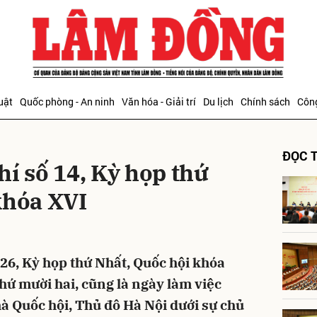
bình luận
uật
Quốc phòng - An ninh
Văn hóa - Giải trí
Du lịch
Chính sách
Công
ĐỌC T
í số 14, Kỳ họp thứ
khóa XVI
Hủy
G
26, Kỳ họp thứ Nhất, Quốc hội khóa
thứ mười hai, cũng là ngày làm việc
hà Quốc hội, Thủ đô Hà Nội dưới sự chủ