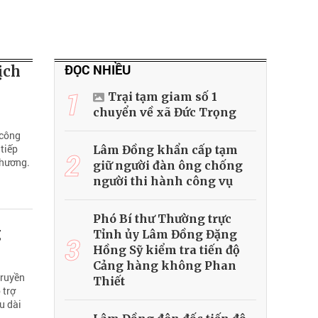
ĐỌC NHIỀU
ịch
1
Trại tạm giam số 1
chuyển về xã Đức Trọng
 công
tiếp
Lâm Đồng khẩn cấp tạm
2
phương.
giữ người đàn ông chống
người thi hành công vụ
Phó Bí thư Thường trực
g
Tỉnh ủy Lâm Đồng Đặng
3
Hồng Sỹ kiểm tra tiến độ
Cảng hàng không Phan
truyền
Thiết
 trợ
u dài