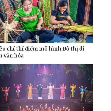
êu chí thí điểm mô hình Đô thị di
n văn hóa