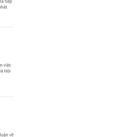
là tiếp
phát
m việc
Hà Nội
luận về