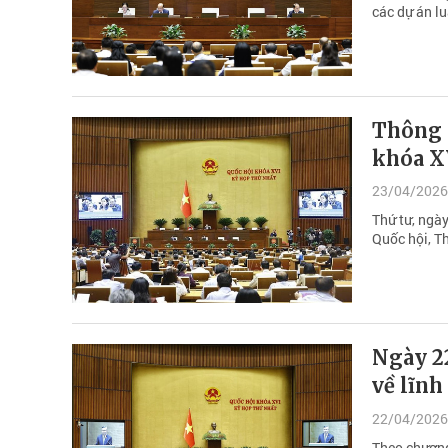
các dự án l
Thông c
khóa X
23/04/2026
Thứ tư, ngày
Quốc hội, T
Ngày 22
về lĩnh
22/04/2026
Theo chương