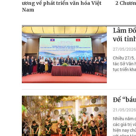
ương về phát triển văn hóa Việt
2 Chươ
Nam
Lâm Đồn
với tỉ
27/05/2026
Chiều 27/5,
tác Sở Văn 
tục triển kh
Để “báu
21/05/2026
Nhiều năm q
các giá trị 
hiện nay ch
với công tác