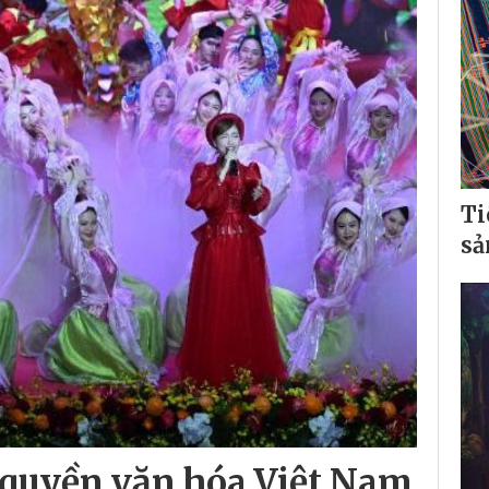
Ti
sả
ủ quyền văn hóa Việt Nam