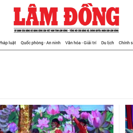
háp luật
Quốc phòng - An ninh
Văn hóa - Giải trí
Du lịch
Chính 