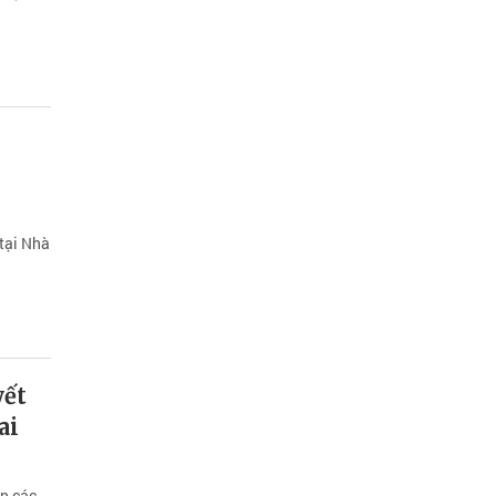
 tại Nhà
yết
ai
ận các