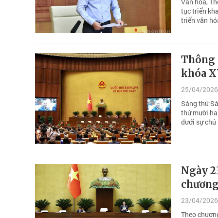
Văn hóa, Thể
tục triển k
triển văn hó
Thông c
khóa X
25/04/2026
Sáng thứ Sá
thứ mười ha
dưới sự chủ
Ngày 23
chương
23/04/2026
Theo chương