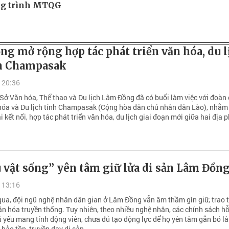
ng trình MTQG
g mở rộng hợp tác phát triển văn hóa, du l
nh Champasak
 20:36
 Sở Văn hóa, Thể thao và Du lịch Lâm Đồng đã có buổi làm việc với đoàn
hóa và Du lịch tỉnh Champasak (Cộng hòa dân chủ nhân dân Lào), nhằm 
ai kết nối, hợp tác phát triển văn hóa, du lịch giai đoạn mới giữa hai địa 
 vật sống” yên tâm giữ lửa di sản Lâm Đồn
 13:16
ua, đội ngũ nghệ nhân dân gian ở Lâm Đồng vẫn âm thầm gìn giữ, trao 
văn hóa truyền thống. Tuy nhiên, theo nhiều nghệ nhân, các chính sách hỗ
ủ yếu mang tính động viên, chưa đủ tạo động lực để họ yên tâm gắn bó lâ
 bảo tồn, truyền dạy di sản.