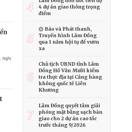
Lâm Đồng đôn đốc tiến độ
4
4 dự án giao thông trọng
điểm
Báo và Phát thanh,
iển
5
Truyền hình Lâm Đồng
qua 1 năm hội tụ để vươn
xa
. Nghị
Chủ tịch UBND tỉnh Lâm
Đồng Hồ Văn Mười kiểm
6
tra thực địa tại Cảng hàng
không quốc tế Liên
Khương
t
Lâm Đồng quyết tâm giải
7
phóng mặt bằng sạch bàn
giao cho 2 dự án cao tốc
trước tháng 9/2026