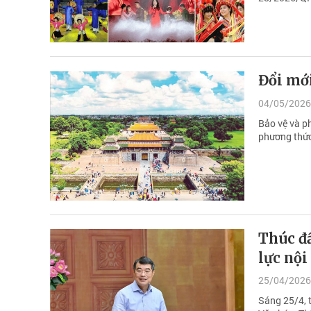
Đổi mới
04/05/2026
Bảo vệ và ph
phương thức
Thúc đẩ
lực nội
25/04/2026
Sáng 25/4, 