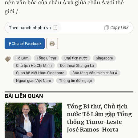
nền văn hóa của châu Á và giữa châu Á với thế
giới./.
Copy Link
Theo baochinhphu.vn
Chia sẻ Facebook
Tô Lâm
Tổng Bí thư
Chủ tịch nước
Singapore
Chủ tịch Hồ Chí Minh
Đối thoại Shangri-La
Quan hệ Việt Nam-Singapore
Bảo tàng Văn minh châu Á
Ngoại giao Việt Nam
Thông tin đối ngoại
BÀI LIÊN QUAN
Tổng Bí thư, Chủ tịch
nước Tô Lâm gặp Tổng
thống Timor-Leste
José Ramos-Horta