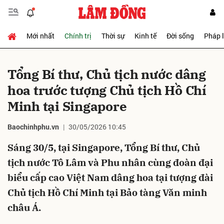
Mới nhất
Chính trị
Thời sự
Kinh tế
Đời sống
Pháp 
Gửi bình luận
Tổng Bí thư, Chủ tịch nước dâng
hoa trước tượng Chủ tịch Hồ Chí
Minh tại Singapore
Baochinhphu.vn
30/05/2026 10:45
Sáng 30/5, tại Singapore, Tổng Bí thư, Chủ
Hủy
Gửi
tịch nước Tô Lâm và Phu nhân cùng đoàn đại
biểu cấp cao Việt Nam dâng hoa tại tượng đài
Chủ tịch Hồ Chí Minh tại Bảo tàng Văn minh
châu Á.