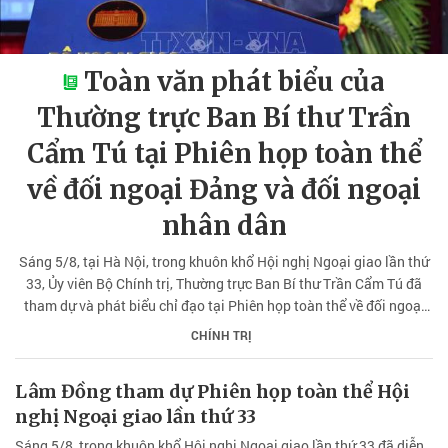
Toàn văn phát biểu của
Thường trực Ban Bí thư Trần
Cẩm Tú tại Phiên họp toàn thể
về đối ngoại Đảng và đối ngoại
nhân dân
Sáng 5/8, tại Hà Nội, trong khuôn khổ Hội nghị Ngoại giao lần thứ
33, Ủy viên Bộ Chính trị, Thường trực Ban Bí thư Trần Cẩm Tú đã
tham dự và phát biểu chỉ đạo tại Phiên họp toàn thể về đối ngoại
Đảng và đối ngoại nhân dân. Báo và Phát thanh, Truyền hình Lâm
CHÍNH TRỊ
Đồng trân trọng giới thiệu toàn văn bài phát biểu của Ủy viên Bộ
Chính trị, Thường trực Ban Bí thư Trần Cẩm Tú.
Lâm Đồng tham dự Phiên họp toàn thể Hội
nghị Ngoại giao lần thứ 33
Sáng 5/8, trong khuôn khổ Hội nghị Ngoại giao lần thứ 33 đã diễn