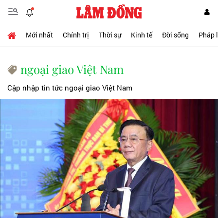
Mới nhất
Chính trị
Thời sự
Kinh tế
Đời sống
Pháp 
ngoại giao Việt Nam
Cập nhập tin tức ngoại giao Việt Nam